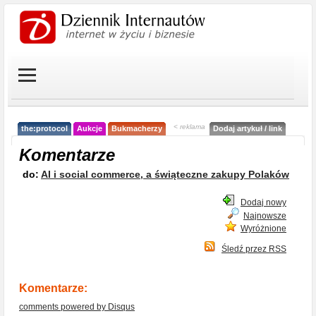
< reklama
the:protocol
Aukcje
Bukmacherzy
Dodaj artykuł / link
Komentarze
do:
AI i social commerce, a świąteczne zakupy Polaków
Dodaj nowy
Najnowsze
Wyróżnione
Śledź przez RSS
Komentarze:
comments powered by
Disqus