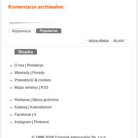
Komentarze archiwalne:
Popularne
Najnowsze
«
strona główna
-
do góry
^
Stopka
O nas
|
Redakcja
Wywiady
|
Porady
Prywatność
&
cookies
Mapa serwisu
|
RSS
Reklama
|
Wpisy gościnne
Katalog
|
Kalendarium
Facebook
|
X
Instagram
|
Pinterest
© 1998-2026
Dziennik Internautów
Sp. z o.o.