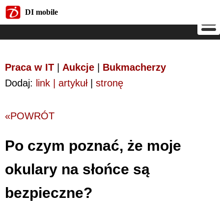
DI mobile
DI mobile
Praca w IT
|
Aukcje
|
Bukmacherzy
Dodaj:
link | artykuł
|
stronę
«POWRÓT
Po czym poznać, że moje
okulary na słońce są
bezpieczne?