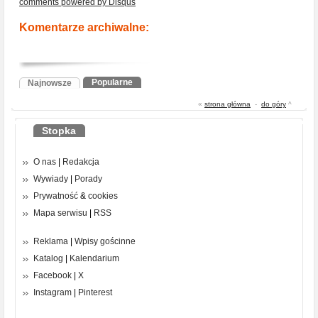
comments powered by
Disqus
Komentarze archiwalne:
Popularne
Najnowsze
«
strona główna
-
do góry
^
Stopka
O nas
|
Redakcja
Wywiady
|
Porady
Prywatność
&
cookies
Mapa serwisu
|
RSS
Reklama
|
Wpisy gościnne
Katalog
|
Kalendarium
Facebook
|
X
Instagram
|
Pinterest