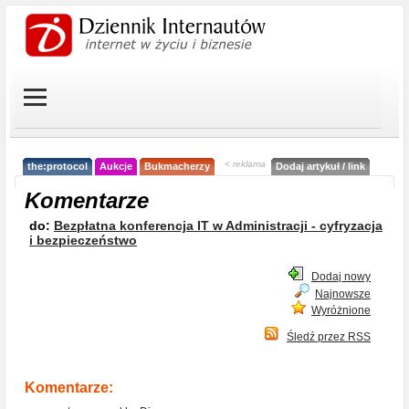
< reklama
the:protocol
Aukcje
Bukmacherzy
Dodaj artykuł / link
Komentarze
do:
Bezpłatna konferencja IT w Administracji - cyfryzacja
i bezpieczeństwo
Dodaj nowy
Najnowsze
Wyróżnione
Śledź przez RSS
Komentarze: