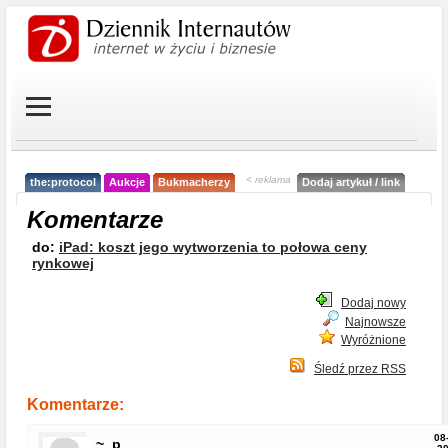
< reklama
the:protocol
Aukcje
Bukmacherzy
Dodaj artykuł / link
Komentarze
do:
iPad: koszt jego wytworzenia to połowa ceny
rynkowej
Dodaj nowy
Najnowsze
Wyróżnione
Śledź przez RSS
Komentarze:
08
~_p_