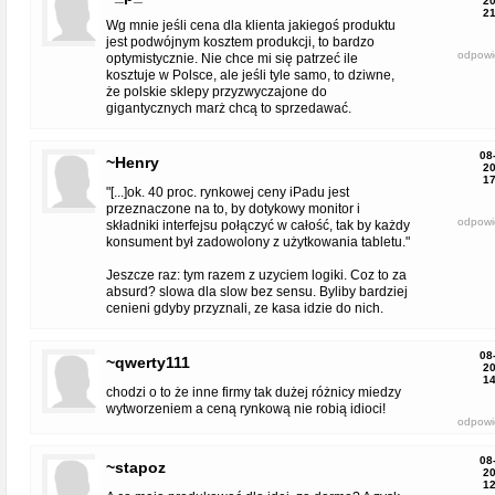
20
21
Wg mnie jeśli cena dla klienta jakiegoś produktu
jest podwójnym kosztem produkcji, to bardzo
odpowi
optymistycznie. Nie chce mi się patrzeć ile
kosztuje w Polsce, ale jeśli tyle samo, to dziwne,
że polskie sklepy przyzwyczajone do
gigantycznych marż chcą to sprzedawać.
08
~Henry
20
17
"[...]ok. 40 proc. rynkowej ceny iPadu jest
przeznaczone na to, by dotykowy monitor i
odpowi
składniki interfejsu połączyć w całość, tak by każdy
konsument był zadowolony z użytkowania tabletu."
Jeszcze raz: tym razem z uzyciem logiki. Coz to za
absurd? slowa dla slow bez sensu. Byliby bardziej
cenieni gdyby przyznali, ze kasa idzie do nich.
08
~qwerty111
20
14
chodzi o to że inne firmy tak dużej różnicy miedzy
wytworzeniem a ceną rynkową nie robią idioci!
odpowi
08
~stapoz
20
12