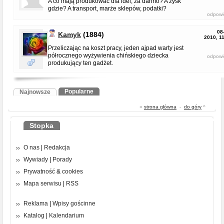
A co mają produkować dla idei, za darmo? A zysk
gdzie? A transport, marże sklepów, podatki?
odpowi
08
Kamyk
(1884)
2010, 1
Przeliczając na koszt pracy, jeden ajpad warty jest
półrocznego wyżywienia chińskiego dziecka
odpowi
produkujący ten gadżet.
Popularne
Najnowsze
«
strona główna
-
do góry
^
Stopka
O nas
|
Redakcja
Wywiady
|
Porady
Prywatność
&
cookies
Mapa serwisu
|
RSS
Reklama
|
Wpisy gościnne
Katalog
|
Kalendarium