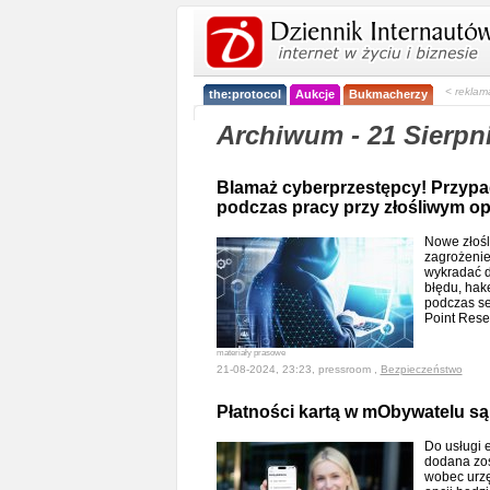
< reklam
the:protocol
Aukcje
Bukmacherzy
Archiwum - 21 Sierpn
Blamaż cyberprzestępcy! Przypa
podczas pracy przy złośliwym 
Nowe złośl
zagrożenie
wykradać d
błędu, hak
podczas se
Point Rese
materiały prasowe
21-08-2024, 23:23, pressroom ,
Bezpieczeństwo
Płatności kartą w mObywatelu są
Do usługi 
dodana zos
wobec urzę