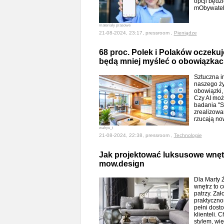
opcji będz
mObywatel
materiały prasowe
21-08-2024, 23:17, pressroom ,
Pieniądze
68 proc. Polek i Polaków oczekuje
będą mniej myśleć o obowiązk
Sztuczna i
naszego ży
obowiązki, 
Czy AI moż
badania "S
zrealizowa
rzucają no
wahyu_t
21-08-2024, 22:38, pressroom ,
Technologie
Jak projektować luksusowe wnęt
mow.design
Dla Marty 
wnętrz to c
patrzy. Zał
praktyczno
pełni dost
klienteli.
stylem, wi