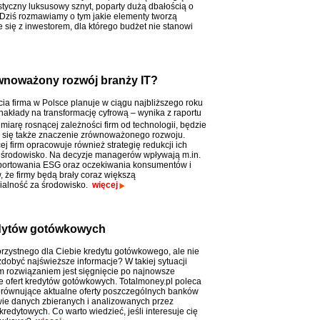
styczny luksusowy sznyt, poparty dużą dbałością o
 Dziś rozmawiamy o tym jakie elementy tworzą
e się z inwestorem, dla którego budżet nie stanowi
równoważony rozwój branży IT?
cia firma w Polsce planuje w ciągu najbliższego roku
nakłady na transformację cyfrową – wynika z raportu
 miarę rosnącej zależności firm od technologii, będzie
 się także znaczenie zrównoważonego rozwoju.
j firm opracowuje również strategię redukcji ich
środowisko. Na decyzje managerów wpływają m.in.
portowania ESG oraz oczekiwania konsumentów i
, że firmy będą brały coraz większą
ialność za środowisko.
więcej
edytów gotówkowych
rzystnego dla Ciebie kredytu gotówkowego, ale nie
zdobyć najświeższe informacje? W takiej sytuacji
 rozwiązaniem jest sięgnięcie po najnowsze
e ofert kredytów gotówkowych. Totalmoney.pl poleca
orównujące aktualne oferty poszczególnych banków
ie danych zbieranych i analizowanych przez
redytowych. Co warto wiedzieć, jeśli interesuje cię