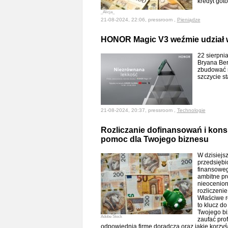
kredyt go
_Alicja_
21-08-2024, 22:06, pressroom ,
Pieniądze
HONOR Magic V3 weźmie udział w
22 sierpni
Bryana Ber
zbudować n
szczycie 
21-08-2024, 20:37, pressroom ,
Technologie
Rozliczanie dofinansowań i konsu
pomoc dla Twojego biznesu
W dzisiejs
przedsiębi
finansoweg
ambitne pr
nieocenion
rozliczenie
Właściwe r
to klucz d
Twojego bi
Adobe Stock
zaufać prof
odpowiednią firmę doradczą oraz jakie korzyś