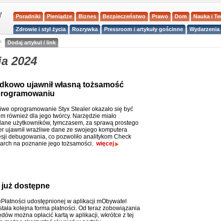
Poradniki
Pieniądze
Biznes
Bezpieczeństwo
Prawo
Dom
Nauka i T
Zdrowie i styl życia
Rozrywka
Pressroom i artykuły gościnne
Wydarzenia 
a
Dodaj artykuł / link
ia 2024
dkowo ujawnił własną tożsamość
oprogramowaniu
iwe oprogramowanie Styx Stealer okazało się być
m również dla jego twórcy. Narzędzie miało
ane użytkowników, tymczasem, za sprawą prostego
er ujawnił wrażliwe dane ze swojego komputera
sji debugowania, co pozwoliło analitykom Check
arch na poznanie jego tożsamości.
więcej
 już dostępne
ePłatności udostępnionej w aplikacji mObywatel
tała kolejna forma płatności. Od teraz zobowiązania
dów można opłacić kartą w aplikacji, wkrótce z tej