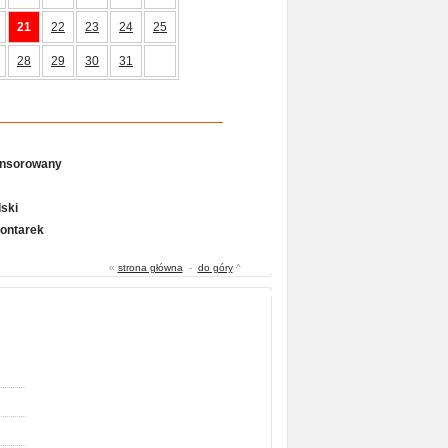
21
22
23
24
25
28
29
30
31
onsorowany
ski
Gontarek
«
strona główna
-
do góry
^