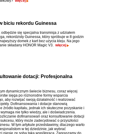
tówkowy?
więcej
 biciu rekordu Guinessa
a odbędzie się specjalna transmisja z udziałem
ga, rekordzisty Guinessa, który spróbuje w 8 godzin
ajwyższy domek z kart bez użycia kleju. Na jego
stanie składany HONOR Magic V3.
więcej
ltowanie dotacji: Profesjonalna
zym dynamicznym świecie biznesu, coraz więcej
orstw sięga po różnorodne formy wsparcia
o, aby rozwijać swoją działalność i realizować
ojekty. Dofinansowania i dotacje stanowią
e źródło kapitału, jednak ich skuteczne pozyskanie i
 wymaga nie tylko wiedzy, ale i doświadczenia.
ozliczanie dofinansowań oraz konsultowanie dotacji
o sukcesu, który może zadecydować o przyszłości
znesu. W tym artykule przedstawimy, dlaczego warto
esjonalistom w tej dziedzinie, jak wybrać
ci niesie ze sobą taka współpraca. Zapraszamy do