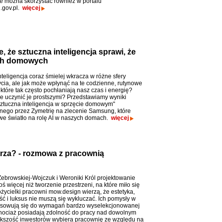
ie można skorzystać również w portalu
.gov.pl.
więcej
, że sztuczna inteligencja sprawi, że
ach domowych
nteligencja coraz śmielej wkracza w różne sfery
cia, ale jak może wpłynąć na te codzienne, rutynowe
które tak często pochłaniają nasz czas i energię?
e uczynić je prostszymi? Przedstawiamy wyniki
ztuczna inteligencja w sprzęcie domowym"
nego przez Zymetrię na zlecenie Samsung, które
we światło na rolę AI w naszych domach.
więcej
rza? - rozmowa z pracownią
Żebrowskiej-Wojczuk i Weroniki Król projektowanie
oś więcej niż tworzenie przestrzeni, na które miło się
ożycielki pracowni mow.design wierzą, że estetyka,
ść i luksus nie muszą się wykluczać. Ich pomysły w
osowują się do wymagań bardzo wyselekcjonowanej
 Chociaż posiadają zdolność do pracy nad dowolnym
ększość inwestorów wybiera pracownię ze względu na