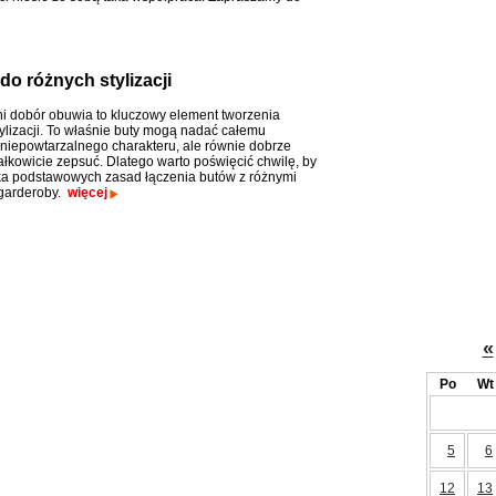
o różnych stylizacji
 dobór obuwia to kluczowy element tworzenia
ylizacji. To właśnie buty mogą nadać całemu
niepowtarzalnego charakteru, ale równie dobrze
łkowicie zepsuć. Dlatego warto poświęcić chwilę, by
ka podstawowych zasad łączenia butów z różnymi
garderoby.
więcej
«
Po
Wt
5
6
12
13