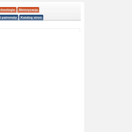
echnologie
Motoryzacja
i patronaty
Katalog stron