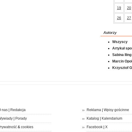
19
20
26
27
Autorzy
Wszyscy
Artykuł sp
Sabina Iling
Marcin Opol
Krzysztof 
 nas
|
Redakcja
Reklama
|
Wpisy gościnne
Wywiady
|
Porady
Katalog
|
Kalendarium
rywatność
&
cookies
Facebook
|
X