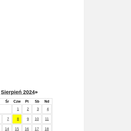
Sierpień 2024
»
Śr
Czw
Pt
Sb
Nd
1
2
3
4
7
8
9
10
11
14
15
16
17
18