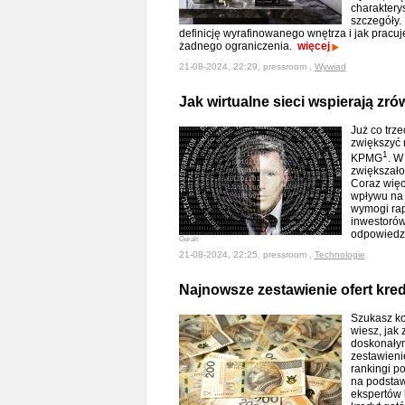
charaktery
szczegóły.
definicję wyrafinowanego wnętrza i jak pracuj
żadnego ograniczenia.
więcej
21-08-2024, 22:29, pressroom ,
Wywiad
Jak wirtualne sieci wspierają z
Już co trze
zwiększyć 
1
KPMG
. W
zwiększało
Coraz więce
wpływu na 
wymogi ra
inwestorów
odpowiedz
Geralt
21-08-2024, 22:25, pressroom ,
Technologie
Najnowsze zestawienie ofert kr
Szukasz ko
wiesz, jak 
doskonałym
zestawieni
rankingi p
na podstaw
ekspertów k