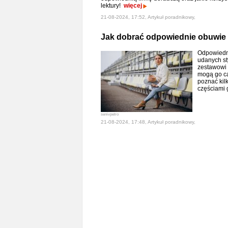
lektury!
więcej
21-08-2024, 17:52, Artykuł poradnikowy,
Jak dobrać odpowiednie obuwie d
Odpowiedni
udanych st
zestawowi 
mogą go ca
poznać kil
częściami 
senivpetro
21-08-2024, 17:48, Artykuł poradnikowy,