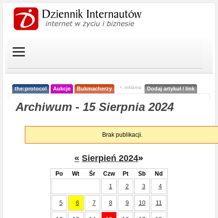
< reklama
the:protocol
Aukcje
Bukmacherzy
Dodaj artykuł / link
Archiwum - 15 Sierpnia 2024
Brak publikacji.
«
Sierpień 2024
»
Po
Wt
Śr
Czw
Pt
Sb
Nd
1
2
3
4
5
6
7
8
9
10
11