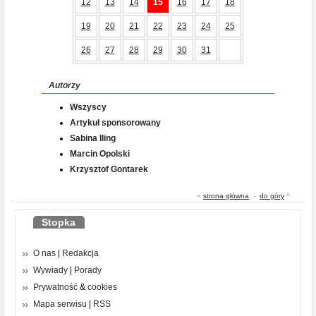
12
13
14
15
16
17
18
19
20
21
22
23
24
25
26
27
28
29
30
31
Autorzy
Wszyscy
Artykuł sponsorowany
Sabina Iling
Marcin Opolski
Krzysztof Gontarek
«
strona główna
-
do góry
^
Stopka
O nas
|
Redakcja
Wywiady
|
Porady
Prywatność
&
cookies
Mapa serwisu
|
RSS