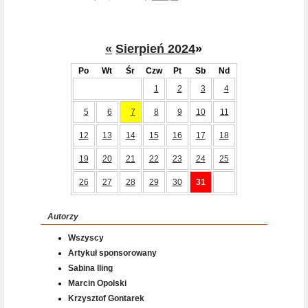
«
Sierpień 2024
»
Po
Wt
Śr
Czw
Pt
Sb
Nd
1
2
3
4
5
6
7
8
9
10
11
12
13
14
15
16
17
18
19
20
21
22
23
24
25
26
27
28
29
30
31
Autorzy
Wszyscy
Artykuł sponsorowany
Sabina Iling
Marcin Opolski
Krzysztof Gontarek