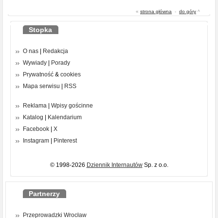
«
strona główna
-
do góry
^
Stopka
O nas
|
Redakcja
Wywiady
|
Porady
Prywatność
&
cookies
Mapa serwisu
|
RSS
Reklama
|
Wpisy gościnne
Katalog
|
Kalendarium
Facebook
|
X
Instagram
|
Pinterest
© 1998-2026
Dziennik Internautów
Sp. z o.o.
Partnerzy
Przeprowadzki Wrocław