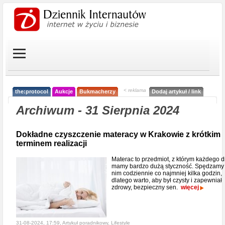
< reklama
the:protocol
Aukcje
Bukmacherzy
Dodaj artykuł / link
Archiwum - 31 Sierpnia 2024
Dokładne czyszczenie materacy w Krakowie z krótkim
terminem realizacji
Materac to przedmiot, z którym każdego d
mamy bardzo dużą styczność. Spędzamy
nim codziennie co najmniej kilka godzin,
dlatego warto, aby był czysty i zapewniał
zdrowy, bezpieczny sen.
więcej
31-08-2024, 17:59, Artykuł poradnikowy,
Lifestyle