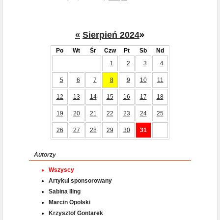
«
Sierpień 2024
»
Po
Wt
Śr
Czw
Pt
Sb
Nd
1
2
3
4
5
6
7
8
9
10
11
12
13
14
15
16
17
18
19
20
21
22
23
24
25
26
27
28
29
30
31
Autorzy
Wszyscy
Artykuł sponsorowany
Sabina Iling
Marcin Opolski
Krzysztof Gontarek