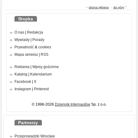
«
strona główna
-
do góry
^
Stopka
O nas
|
Redakcja
Wywiady
|
Porady
Prywatność
&
cookies
Mapa serwisu
|
RSS
Reklama
|
Wpisy gościnne
Katalog
|
Kalendarium
Facebook
|
X
Instagram
|
Pinterest
© 1998-2026
Dziennik Internautów
Sp. z o.o.
Partnerzy
Przeprowadzki Wrocław