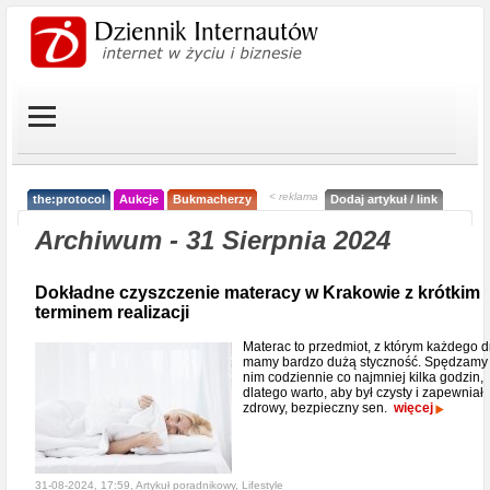
< reklama
the:protocol
Aukcje
Bukmacherzy
Dodaj artykuł / link
Archiwum - 31 Sierpnia 2024
Dokładne czyszczenie materacy w Krakowie z krótkim
terminem realizacji
Materac to przedmiot, z którym każdego d
mamy bardzo dużą styczność. Spędzamy
nim codziennie co najmniej kilka godzin,
dlatego warto, aby był czysty i zapewniał
zdrowy, bezpieczny sen.
więcej
31-08-2024, 17:59, Artykuł poradnikowy,
Lifestyle