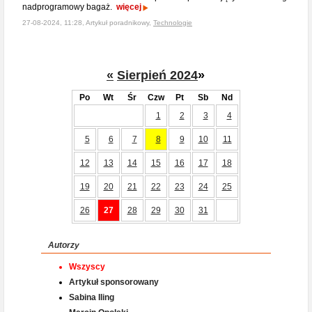
nadprogramowy bagaż.
więcej
27-08-2024, 11:28, Artykuł poradnikowy,
Technologie
«
Sierpień 2024
»
Po
Wt
Śr
Czw
Pt
Sb
Nd
1
2
3
4
5
6
7
8
9
10
11
12
13
14
15
16
17
18
19
20
21
22
23
24
25
26
27
28
29
30
31
Autorzy
Wszyscy
Artykuł sponsorowany
Sabina Iling