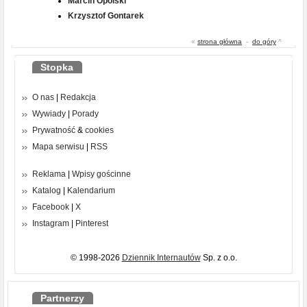
Marcin Opolski
Krzysztof Gontarek
«
strona główna
-
do góry
^
Stopka
O nas
|
Redakcja
Wywiady
|
Porady
Prywatność
&
cookies
Mapa serwisu
|
RSS
Reklama
|
Wpisy gościnne
Katalog
|
Kalendarium
Facebook
|
X
Instagram
|
Pinterest
© 1998-2026
Dziennik Internautów
Sp. z o.o.
Partnerzy