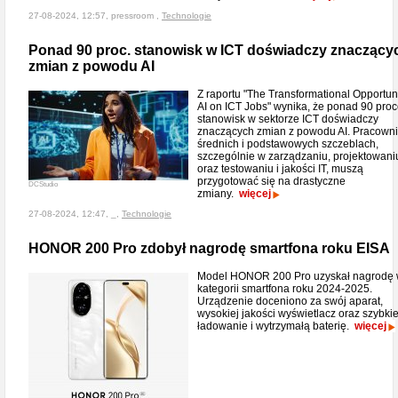
27-08-2024, 12:57, pressroom ,
Technologie
Ponad 90 proc. stanowisk w ICT doświadczy znaczący
zmian z powodu AI
Z raportu "The Transformational Opportuni
AI on ICT Jobs" wynika, że ponad 90 proc
stanowisk w sektorze ICT doświadczy
znaczących zmian z powodu AI. Pracowni
średnich i podstawowych szczeblach,
szczególnie w zarządzaniu, projektowan
oraz testowaniu i jakości IT, muszą
przygotować się na drastyczne
DCStudio
zmiany.
więcej
27-08-2024, 12:47, _,
Technologie
HONOR 200 Pro zdobył nagrodę smartfona roku EISA
Model HONOR 200 Pro uzyskał nagrodę
kategorii smartfona roku 2024-2025.
Urządzenie doceniono za swój aparat,
wysokiej jakości wyświetlacz oraz szybki
ładowanie i wytrzymałą baterię.
więcej