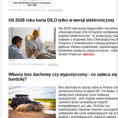
27-08-2024, 12:20, pressroom ,
Technologie
Od 2026 roku karta DILO tylko w wersji elektronicznej
Od 2026 roku karta diagnostyki i leczenia
onkologicznego (DILO) będzie wystawia
jedynie elektronicznie - to propozycja zm
ustawie o Krajowej Sieci Onkologicznej (
Pacjenci z nowotworami czekają jednak 
głębsze zmiany systemowe, zapewniając
konkretne prawa w czasie leczenia - info
serwis Prawo.pl
więcej
Freepik
27-08-2024, 12:15, pressroom ,
Lifestyle
Własny box dachowy czy wypożyczony - co opłaca się
bardziej?
Box dachowy to sprzęt, który w Polsce zos
upowszechniony w latach 80. XX wieku. 
tamtej pory zdobywa coraz większą
popularność - jest chętnie wykorzystywan
zarówno przez posiadaczy małych,
kompaktowych aut, jak i SUVów czy
hatchbacków. Stanowi również szczegól
ułatwienie dla osób wybierających się w 
podróż i potrzebujących zmieścić gdzieś