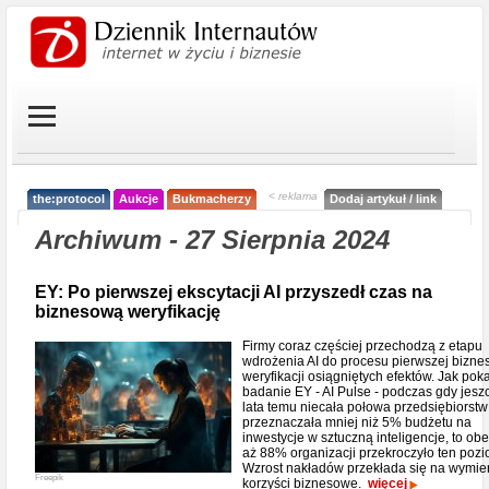
< reklama
the:protocol
Aukcje
Bukmacherzy
Dodaj artykuł / link
Archiwum - 27 Sierpnia 2024
EY: Po pierwszej ekscytacji AI przyszedł czas na
biznesową weryfikację
Firmy coraz częściej przechodzą z etapu
wdrożenia AI do procesu pierwszej bizne
weryfikacji osiągniętych efektów. Jak pok
badanie EY - AI Pulse - podczas gdy jesz
lata temu niecała połowa przedsiębiorstw
przeznaczała mniej niż 5% budżetu na
inwestycje w sztuczną inteligencje, to ob
aż 88% organizacji przekroczyło ten pozi
Wzrost nakładów przekłada się na wymie
Freepik
korzyści biznesowe.
więcej