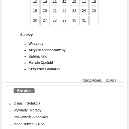
12
13
14
15
16
17
18
19
20
21
22
23
24
25
26
27
28
29
30
31
Autorzy
Wszyscy
Artykuł sponsorowany
Sabina Iling
Marcin Opolski
Krzysztof Gontarek
«
strona główna
-
do góry
^
Stopka
O nas
|
Redakcja
Wywiady
|
Porady
Prywatność
&
cookies
Mapa serwisu
|
RSS