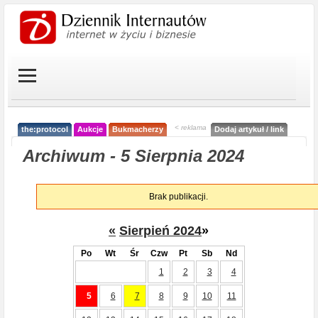
< reklama
the:protocol
Aukcje
Bukmacherzy
Dodaj artykuł / link
Archiwum - 5 Sierpnia 2024
Brak publikacji.
«
Sierpień 2024
»
Po
Wt
Śr
Czw
Pt
Sb
Nd
1
2
3
4
5
6
7
8
9
10
11