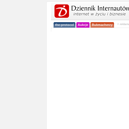
< reklam
the:protocol
Aukcje
Bukmacherzy