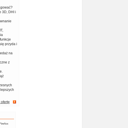
eagować?
 3D, DHI i
ównanie
T,
ia
funkcje
ię przyda i
zedaż na
czne z
e.
iąż
zesnych
jlepszych
 ofertę
Firefox