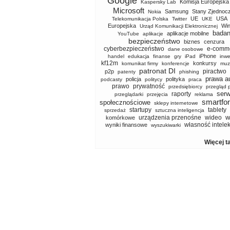
Google
Komisja Europejska
Kaspersky Lab
Microsoft
Samsung
Stany Zjednoc
Nokia
UE
USA
Telekomunikacja Polska
Twitter
UKE
Europejska
Wi
Urząd Komunikacji Elektronicznej
badan
aplikacje mobilne
YouTube
aplikacje
bezpieczeństwo
biznes
cenzura
cyberbezpieczeństwo
e-comm
dane osobowe
iPhone
handel
edukacja
finanse
gry
iPad
inwe
kf12m
konkursy
komunikat firmy
konferencje
muz
patronat DI
piractwo
p2p
patenty
phishing
prawa a
policja
polityka
podcasty
politycy
praca
prawo
prywatność
przedsiębiorcy
przegląd 
serw
raporty
przeglądarki
przejęcia
reklama
smartfo
społecznościowe
sklepy internetowe
startupy
tablety
sprzedaż
sztuczna inteligencja
w
urządzenia przenośne
wideo
komórkowe
własność intele
wyniki finansowe
wyszukiwarki
Więcej t