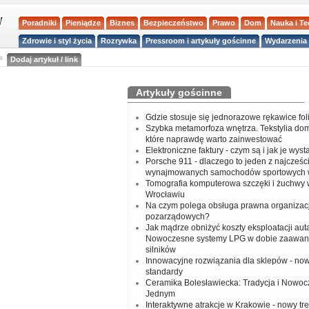
Poradniki
Pieniądze
Biznes
Bezpieczeństwo
Prawo
Dom
Nauka i T
Zdrowie i styl życia
Rozrywka
Pressroom i artykuły gościnne
Wydarzenia 
a
Dodaj artykuł / link
Artykuły gościnne
Gdzie stosuje się jednorazowe rękawice fo
Szybka metamorfoza wnętrza. Tekstylia do
które naprawdę warto zainwestować
Elektroniczne faktury - czym są i jak je wys
Porsche 911 - dlaczego to jeden z najcześci
wynajmowanych samochodów sportowych 
Tomografia komputerowa szczęki i żuchwy
Wrocławiu
Na czym polega obsługa prawna organizacj
pozarządowych?
Jak mądrze obniżyć koszty eksploatacji aut
Nowoczesne systemy LPG w dobie zaawa
silników
Innowacyjne rozwiązania dla sklepów - no
standardy
Ceramika Bolesławiecka: Tradycja i Nowo
Jednym
Interaktywne atrakcje w Krakowie - nowy tr