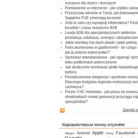
rozrywce dla dzieci i dorosłych
Pomówienie w internecie - jak szybko zar
Przeszczep włosów w Turcji: jak planowanie
Sapphire FUE zmieniają leczenie
Zrób to sam czy wynajmij infobrokera? Por
kosztów i czasu researchu B2B
Leady B2B dla specjalistycznych sektorów: I
produkcja, edukacja, energia i ubezpieczen
Jakie warstwy ma dach płaski i jakie pełnią 
Folia aluminiowa w gastronomii - do czego s
jak ją dobrze wykorzystać?
Sprzedaż wielokanałowa - jak ogarnąć spr
kilku platformach jednocześnie
Jak skutecznie montować płotki herpetologi
betonu
Ponadczasowa elegancja i sportowe emocj
Dlaczego brytyjska legenda motoryzacji wc
zachwyca?
Frezer CNC Holandia - jak praca na nowoc
obrabiarkach nowej generacji przyciąga na
specjalistów?
Zapytaj o
Najpopularniejsze tematy artykułów
Apple
Facebook
Android
Allegro
Chiny