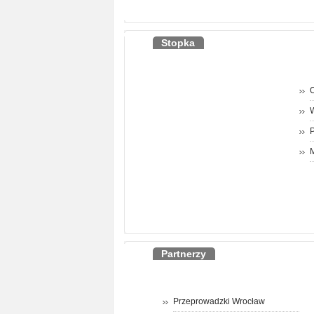
Stopka
O
P
M
Partnerzy
Przeprowadzki Wrocław