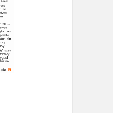
Linux
zone
Unia
ndows
ia
erce
e-
stycje
yka
nols
podatki
utorskie
prasy
isy
ny
spam
telefony
ygasl
ktualna
agów