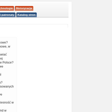
echnologie
Motoryzacja
i patronaty
Katalog stron
liowe?
mowe, w
tawiać
ej
w Polsce?
 we
i
a?
nsowanych
we
czesność w
end w