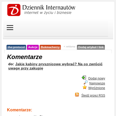
< reklama
the:protocol
Aukcje
Bukmacherzy
Dodaj artykuł / link
Komentarze
do:
Jakie kabiny prysznicowe wybrać? Na co zwrócić
uwagę przy zakupię
Dodaj nowy
Najnowsze
Wyróżnione
Śledź przez RSS
Komentarze: