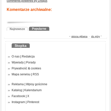
comments powered by
Disqus
Komentarze archiwalne:
Popularne
Najnowsze
«
strona główna
-
do góry
^
Stopka
O nas
|
Redakcja
Wywiady
|
Porady
Prywatność
&
cookies
Mapa serwisu
|
RSS
Reklama
|
Wpisy gościnne
Katalog
|
Kalendarium
Facebook
|
X
Instagram
|
Pinterest