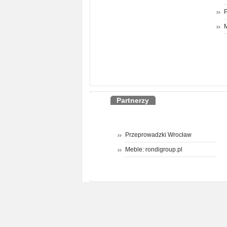
P
M
Partnerzy
Przeprowadzki Wrocław
Meble: rondigroup.pl