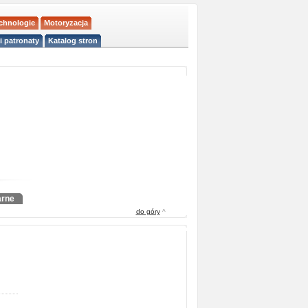
echnologie
Motoryzacja
i patronaty
Katalog stron
arne
do góry
^