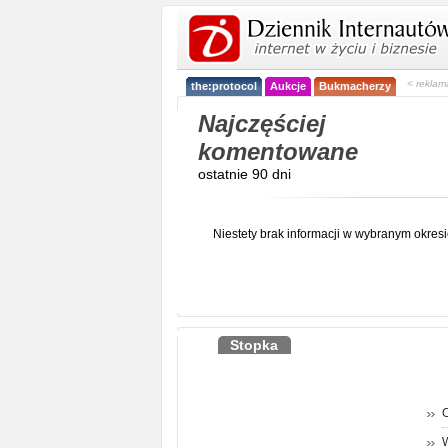
< reklam
the:protocol
Aukcje
Bukmacherzy
Najczęściej
komentowane
ostatnie 90 dni
Niestety brak informacji w wybranym okresi
Stopka
O