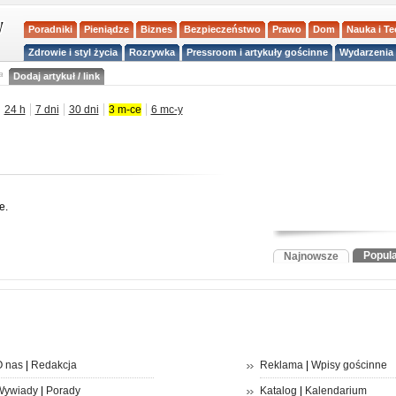
Poradniki
Pieniądze
Biznes
Bezpieczeństwo
Prawo
Dom
Nauka i T
Zdrowie i styl życia
Rozrywka
Pressroom i artykuły gościnne
Wydarzenia 
a
Dodaj artykuł / link
24 h
7 dni
30 dni
3 m-ce
6 mc-y
e.
Popul
Najnowsze
 nas
|
Redakcja
Reklama
|
Wpisy gościnne
Wywiady
|
Porady
Katalog
|
Kalendarium