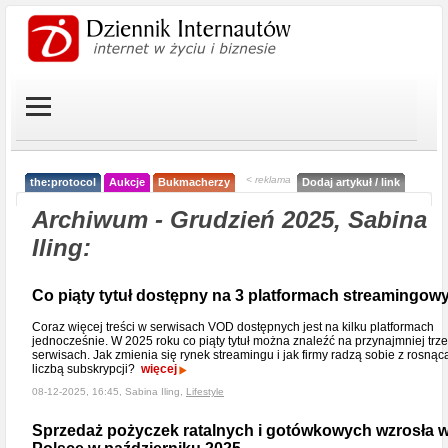
< reklama
the:protocol
Aukcje
Bukmacherzy
Dodaj artykuł / link
Archiwum - Grudzień 2025, Sabina
Iling:
Co piąty tytuł dostępny na 3 platformach streamingow
Coraz więcej treści w serwisach VOD dostępnych jest na kilku platformach
jednocześnie. W 2025 roku co piąty tytuł można znaleźć na przynajmniej trz
serwisach. Jak zmienia się rynek streamingu i jak firmy radzą sobie z rosnąc
liczbą subskrypcji?
więcej
08-12-2025, 16:45, Sabina Iling,
Lifestyle
Sprzedaż pożyczek ratalnych i gotówkowych wzrosła 