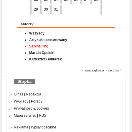
29
30
31
Autorzy
Wszyscy
Artykuł sponsorowany
Sabina Iling
Marcin Opolski
Krzysztof Gontarek
«
strona główna
-
do góry
^
Stopka
O nas
|
Redakcja
Wywiady
|
Porady
Prywatność
&
cookies
Mapa serwisu
|
RSS
Reklama
|
Wpisy gościnne