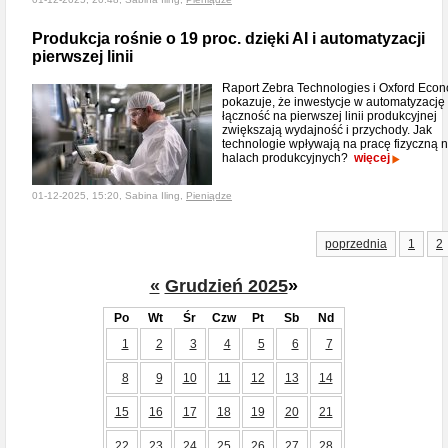
Produkcja rośnie o 19 proc. dzięki AI i automatyzacji
pierwszej linii
Raport Zebra Technologies i Oxford Eco
pokazuje, że inwestycje w automatyzację 
łączność na pierwszej linii produkcyjnej
zwiększają wydajność i przychody. Jak
technologie wpływają na pracę fizyczną 
halach produkcyjnych?
więcej
01-12-2025, 15:20, Sabina Iling,
Pieniądze
poprzednia
1
2
«
Grudzień 2025
»
Po
Wt
Śr
Czw
Pt
Sb
Nd
1
2
3
4
5
6
7
8
9
10
11
12
13
14
15
16
17
18
19
20
21
22
23
24
25
26
27
28