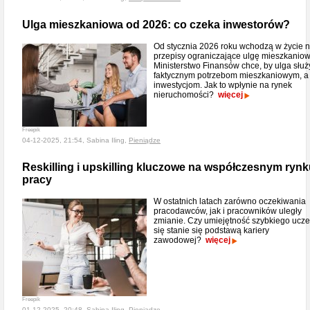
Ulga mieszkaniowa od 2026: co czeka inwestorów?
Od stycznia 2026 roku wchodzą w życie 
przepisy ograniczające ulgę mieszkaniow
Ministerstwo Finansów chce, by ulga służ
faktycznym potrzebom mieszkaniowym, a
inwestycjom. Jak to wpłynie na rynek
nieruchomości?
więcej
Freepik
04-12-2025, 21:54, Sabina Iling,
Pieniądze
Reskilling i upskilling kluczowe na współczesnym ryn
pracy
W ostatnich latach zarówno oczekiwania
pracodawców, jak i pracowników uległy
zmianie. Czy umiejętność szybkiego ucze
się stanie się podstawą kariery
zawodowej?
więcej
Freepik
01-12-2025, 20:48, Sabina Iling,
Pieniądze