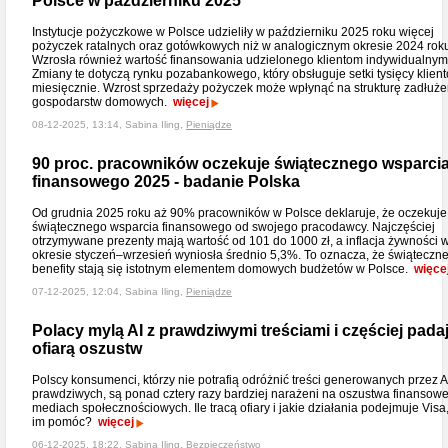
Polsce w październiku 2025
Instytucje pożyczkowe w Polsce udzieliły w październiku 2025 roku więcej
pożyczek ratalnych oraz gotówkowych niż w analogicznym okresie 2024 rok
Wzrosła również wartość finansowania udzielonego klientom indywidualnym
Zmiany te dotyczą rynku pozabankowego, który obsługuje setki tysięcy klien
miesięcznie. Wzrost sprzedaży pożyczek może wpłynąć na strukturę zadłuże
gospodarstw domowych.
więcej
08-12-2025, 13:14, Sabina Iling,
Pieniądze
90 proc. pracowników oczekuje świątecznego wsparci
finansowego 2025 - badanie Polska
Od grudnia 2025 roku aż 90% pracowników w Polsce deklaruje, że oczekuje
świątecznego wsparcia finansowego od swojego pracodawcy. Najczęściej
otrzymywane prezenty mają wartość od 101 do 1000 zł, a inflacja żywności 
okresie styczeń–wrzesień wyniosła średnio 5,3%. To oznacza, że świąteczn
benefity stają się istotnym elementem domowych budżetów w Polsce.
więce
07-12-2025, 12:04, Sabina Iling,
Pieniądze
Polacy mylą AI z prawdziwymi treściami i częściej pada
ofiarą oszustw
Polscy konsumenci, którzy nie potrafią odróżnić treści generowanych przez A
prawdziwych, są ponad cztery razy bardziej narażeni na oszustwa finansow
mediach społecznościowych. Ile tracą ofiary i jakie działania podejmuje Visa
im pomóc?
więcej
06-12-2025, 18:22, Sabina Iling,
Bezpieczeństwo