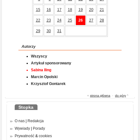
15
16
17
18
19
20
21
22
23
24
25
26
27
28
29
30
31
Autorzy
Wszyscy
Artykuł sponsorowany
Sabina Iling
Marcin Opolski
Krzysztof Gontarek
«
strona główna
-
do góry
^
Stopka
O nas
|
Redakcja
Wywiady
|
Porady
Prywatność
&
cookies