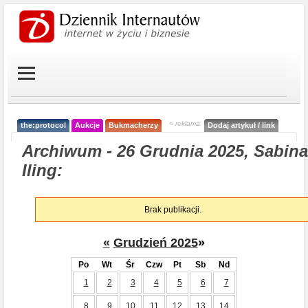
< reklama
the:protocol
Aukcje
Bukmacherzy
Dodaj artykuł / link
Archiwum - 26 Grudnia 2025, Sabina
Iling:
Brak publikacji.
«
Grudzień 2025
»
Po
Wt
Śr
Czw
Pt
Sb
Nd
1
2
3
4
5
6
7
8
9
10
11
12
13
14