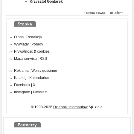
Krzysztof Gontarek
«
strona główna
-
do góry
^
Stopka
O nas
|
Redakcja
Wywiady
|
Porady
Prywatność
&
cookies
Mapa serwisu
|
RSS
Reklama
|
Wpisy gościnne
Katalog
|
Kalendarium
Facebook
|
X
Instagram
|
Pinterest
© 1998-2026
Dziennik Internautów
Sp. z o.o.
Partnerzy