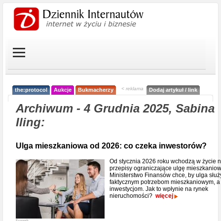
< reklama
the:protocol
Aukcje
Bukmacherzy
Dodaj artykuł / link
Archiwum - 4 Grudnia 2025, Sabina
Iling:
Ulga mieszkaniowa od 2026: co czeka inwestorów?
Od stycznia 2026 roku wchodzą w życie 
przepisy ograniczające ulgę mieszkaniow
Ministerstwo Finansów chce, by ulga służ
faktycznym potrzebom mieszkaniowym, a
inwestycjom. Jak to wpłynie na rynek
nieruchomości?
więcej
Freepik