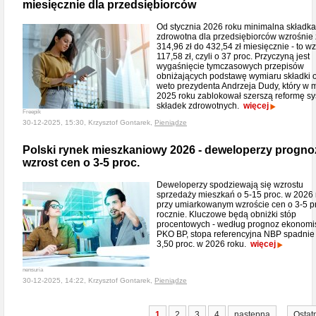
miesięcznie dla przedsiębiorców
Od stycznia 2026 roku minimalna składka
zdrowotna dla przedsiębiorców wzrośnie 
314,96 zł do 432,54 zł miesięcznie - to wz
117,58 zł, czyli o 37 proc. Przyczyną jest
wygaśnięcie tymczasowych przepisów
obniżających podstawę wymiaru składki 
weto prezydenta Andrzeja Dudy, który w 
2025 roku zablokował szerszą reformę s
składek zdrowotnych.
więcej
Freepik
30-12-2025, 15:30, Krzysztof Gontarek,
Pieniądze
Polski rynek mieszkaniowy 2026 - deweloperzy progno
wzrost cen o 3-5 proc.
Deweloperzy spodziewają się wzrostu
sprzedaży mieszkań o 5-15 proc. w 2026 
przy umiarkowanym wzroście cen o 3-5 p
rocznie. Kluczowe będą obniżki stóp
procentowych - według prognoz ekonomi
PKO BP, stopa referencyjna NBP spadnie
3,50 proc. w 2026 roku.
więcej
nensuria
30-12-2025, 14:22, Krzysztof Gontarek,
Pieniądze
...
1
2
3
4
następna
Ostat