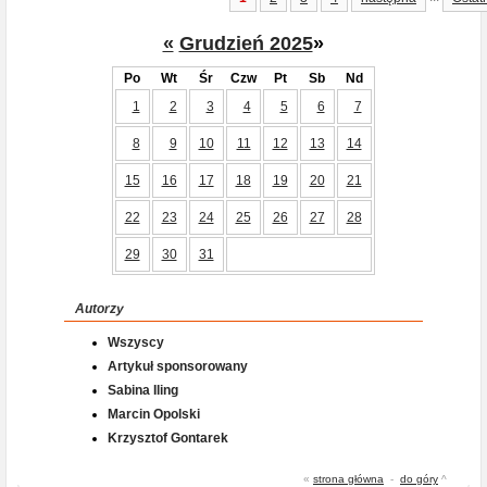
«
Grudzień 2025
»
Po
Wt
Śr
Czw
Pt
Sb
Nd
1
2
3
4
5
6
7
8
9
10
11
12
13
14
15
16
17
18
19
20
21
22
23
24
25
26
27
28
29
30
31
Autorzy
Wszyscy
Artykuł sponsorowany
Sabina Iling
Marcin Opolski
Krzysztof Gontarek
«
strona główna
-
do góry
^