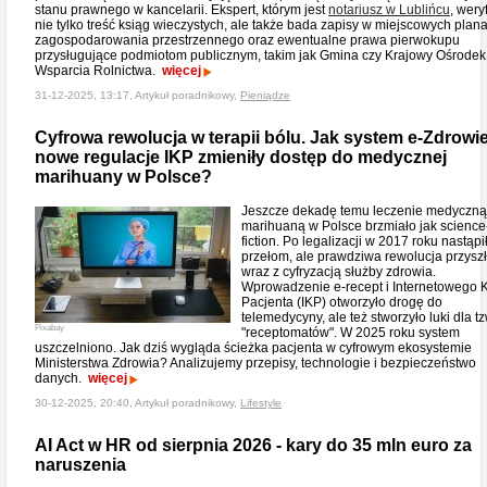
stanu prawnego w kancelarii. Ekspert, którym jest
notariusz w Lublińcu
, wery
nie tylko treść ksiąg wieczystych, ale także bada zapisy w miejscowych plan
zagospodarowania przestrzennego oraz ewentualne prawa pierwokupu
przysługujące podmiotom publicznym, takim jak Gmina czy Krajowy Ośrodek
Wsparcia Rolnictwa.
więcej
31-12-2025, 13:17, Artykuł poradnikowy,
Pieniądze
Cyfrowa rewolucja w terapii bólu. Jak system e-Zdrowie
nowe regulacje IKP zmieniły dostęp do medycznej
marihuany w Polsce?
Jeszcze dekadę temu leczenie medyczną
marihuaną w Polsce brzmiało jak science
fiction. Po legalizacji w 2017 roku nastąpi
przełom, ale prawdziwa rewolucja przysz
wraz z cyfryzacją służby zdrowia.
Wprowadzenie e-recept i Internetowego 
Pacjenta (IKP) otworzyło drogę do
telemedycyny, ale też stworzyło luki dla tz
Pixabay
"receptomatów". W 2025 roku system
uszczelniono. Jak dziś wygląda ścieżka pacjenta w cyfrowym ekosystemie
Ministerstwa Zdrowia? Analizujemy przepisy, technologie i bezpieczeństwo
danych.
więcej
30-12-2025, 20:40, Artykuł poradnikowy,
Lifestyle
AI Act w HR od sierpnia 2026 - kary do 35 mln euro za
naruszenia