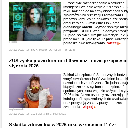
Europejskie rozporządzenie o sztucznej
inteligencji wejdzie w życie 2 sierpnia 20
roku, nakładając na firmy obowiązek aud
systemów AI w rekrutacji i zarządzaniu
pracownikami. Za najpoważniejsze narus
grozi kara do 35 mln euro lub 7 proc.
globalnego obrotu - wyższe sankcje niż w
przypadku RODO. Według danych branż
58 proc. polskich firm już wykorzystuje AI
procesach HR, ale tylko 17 proc. wdrożył
Freepik
pełnoskalowe rozwiązania.
więcej
30-12-2025, 16:35, Krzysztof Gontarek,
Pieniądze
ZUS zyska prawo kontroli L4 wstecz - nowe przepisy o
stycznia 2026
Zakład Ubezpieczeń Społecznych będzie
weryfikować zasadność zwolnień lekarsk
nawet po ich zakończeniu. To jedna z naj
idących zmian w systemie ubezpieczeń
społecznych, która wejdzie w życie 1 styc
2026 roku. Nowe przepisy rozszerzają te
katalog osób uprawnionych do wystawian
oraz precyzują zasady pracy podczas
zwolnienia.
więcej
wayhomestudio
30-12-2025, 16:01, Sabina Iling,
Pieniądze
Składka zdrowotna w 2026 roku wzrośnie o 117 zł