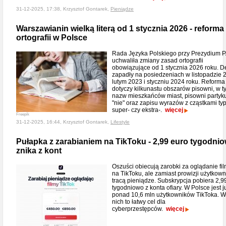
31-12-2025, 17:38, Krzysztof Gontarek,
Pieniądze
Warszawianin wielką literą od 1 stycznia 2026 - reforma
ortografii w Polsce
Rada Języka Polskiego przy Prezydium 
uchwaliła zmiany zasad ortografii
obowiązujące od 1 stycznia 2026 roku. D
zapadły na posiedzeniach w listopadzie 
lutym 2023 i styczniu 2024 roku. Reforma
dotyczy kilkunastu obszarów pisowni, w t
nazw mieszkańców miast, pisowni partyk
"nie" oraz zapisu wyrazów z cząstkami ty
super- czy ekstra-.
więcej
Freepik
31-12-2025, 16:44, Krzysztof Gontarek,
Lifestyle
Pułapka z zarabianiem na TikToku - 2,99 euro tygodni
znika z kont
Oszuści obiecują zarobki za oglądanie fi
na TikToku, ale zamiast prowizji użytkown
tracą pieniądze. Subskrypcja pobiera 2,9
tygodniowo z konta ofiary. W Polsce jest j
ponad 10,6 mln użytkowników TikToka. W
nich to łatwy cel dla
cyberprzestępców.
więcej