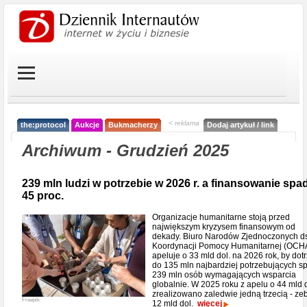
< reklama
the:protocol
Aukcje
Bukmacherzy
Dodaj artykuł / link
Archiwum - Grudzień 2025
239 mln ludzi w potrzebie w 2026 r. a finansowanie spa
45 proc.
Organizacje humanitarne stoją przed
największym kryzysem finansowym od
dekady. Biuro Narodów Zjednoczonych d
Koordynacji Pomocy Humanitarnej (OCH
apeluje o 33 mld dol. na 2026 rok, by dot
do 135 mln najbardziej potrzebujących s
239 mln osób wymagających wsparcia
globalnie. W 2025 roku z apelu o 44 mld d
zrealizowano zaledwie jedną trzecią - ze
Freepik
12 mld dol.
więcej