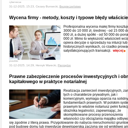
cyberrescue
31-12-2025, 15:23, Cezary Bunsecki,
Bezpieczeństwo
Wycena firmy - metody, koszty i typowe błędy właścicie
Profesjonalna wycena małej firmy kosztuj
3000 do 10 000 zł, średniej - od 15 000 d
000 zł, a dużej spółki - od 50 000 do pon
000 zł. Mimo to większość właścicieli wci
opiera decyzje o sprzedaży na intuicji lub
historycznych wynikach, co rzadko prowa
satysfakcjonujących transakcji.
więcej
pressfoto
31-12-2025, 14:29, Henryk Warecki,
Pieniądze
Prawne zabezpieczenie procesów inwestycyjnych i ob
kapitałowego w praktyce notarialnej
Realizacja zamierzeń inwestycyjnych, z
tych o charakterze prywatnym, jak i
komercyjnym, wymaga oparcia na solidn
fundamentach prawnych. W polskim syst
prawnym to właśnie notariusz pełni funkc
strażnika legalności, zapewniając, że
skomplikowane procesy przenoszenia
własności czy obciążania majątku odbyw
się zgodnie z literą prawa. Przygotowanie do nabycia nieruchomości grunto
pod budowę domu lub inwestycję deweloperską zaczyna się od wnikliwej an