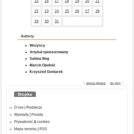
15
16
17
18
19
20
21
22
23
24
25
26
27
28
29
30
31
Autorzy
Wszyscy
Artykuł sponsorowany
Sabina Iling
Marcin Opolski
Krzysztof Gontarek
«
strona główna
-
do góry
^
Stopka
O nas
|
Redakcja
Wywiady
|
Porady
Prywatność
&
cookies
Mapa serwisu
|
RSS