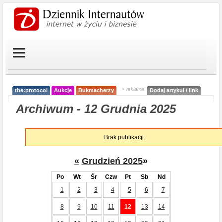
< reklama
the:protocol
Aukcje
Bukmacherzy
Dodaj artykuł / link
Archiwum - 12 Grudnia 2025
Brak publikacji.
«
Grudzień 2025
»
Po
Wt
Śr
Czw
Pt
Sb
Nd
1
2
3
4
5
6
7
8
9
10
11
12
13
14