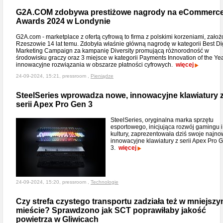
G2A.COM zdobywa prestiżowe nagrody na eCommerc
Awards 2024 w Londynie
G2A.com - marketplace z ofertą cyfrową to firma z polskimi korzeniami, zało
Rzeszowie 14 lat temu. Zdobyła właśnie główną nagrodę w kategorii Best Dig
Marketing Campaign za kampanię Diversity promującą różnorodność w
środowisku graczy oraz 3 miejsce w kategorii Payments Innovation of the Ye
innowacyjne rozwiązania w obszarze płatności cyfrowych.
więcej
24-09-2024, 15:21, pressroom ,
Pieniądze
SteelSeries wprowadza nowe, innowacyjne klawiatury 
serii Apex Pro Gen 3
SteelSeries, oryginalna marka sprzętu
esportowego, inicjująca rozwój gamingu i
kultury, zaprezentowała dziś swoje najno
innowacyjne klawiatury z serii Apex Pro 
3.
więcej
24-09-2024, 15:20, pressroom ,
Technologie
Czy strefa czystego transportu zadziała też w mniejsz
mieście? Sprawdzono jak SCT poprawiłaby jakość
powietrza w Gliwicach