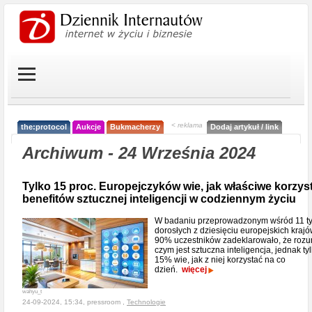
< reklama
the:protocol
Aukcje
Bukmacherzy
Dodaj artykuł / link
Archiwum - 24 Września 2024
Tylko 15 proc. Europejczyków wie, jak właściwe korzys
benefitów sztucznej inteligencji w codziennym życiu
W badaniu przeprowadzonym wśród 11 ty
dorosłych z dziesięciu europejskich krajó
90% uczestników zadeklarowało, że rozu
czym jest sztuczna inteligencja, jednak ty
15% wie, jak z niej korzystać na co
dzień.
więcej
wahyu_t
24-09-2024, 15:34, pressroom ,
Technologie