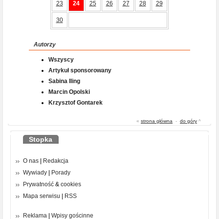
23
24
25
26
27
28
29
30
Autorzy
Wszyscy
Artykuł sponsorowany
Sabina Iling
Marcin Opolski
Krzysztof Gontarek
«
strona główna
-
do góry
^
Stopka
O nas
|
Redakcja
Wywiady
|
Porady
Prywatność
&
cookies
Mapa serwisu
|
RSS
Reklama
|
Wpisy gościnne