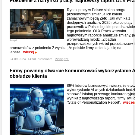
Pokolenie Z na rynku pracy. Najnowszy raport OLX Pr
Rynek pracy w Polsce stoi na progu
przełomowych zmian, a ich kołem
zamachowym będą Zetki. Jak wynika z
dostępnych analiz, w 2025 roku co piąty
pracownik w Polsce będzie przedstawici
tego pokolenia. OLX Praca w swoim
najnowszym raporcie analizuje zmiany, ja
wprowadzają młodzi. Z badań
Freepik
przeprowadzonych wśród pracodawców i
pracowników z pokolenia Z wynika, że polskie firmy zmieniają się na
lepsze.
więcej
24-09-2024, 14:50, pressroom ,
Pieniądze
Firmy powinny otwarcie komunikować wykorzystanie A
obsłudze klienta
89% liderów biznesowych wierzy, że etyc
wykorzystanie AI w tych działaniach będz
stanowić istotną przewagę konkurencyjną
wynika z najnowszego raportu firmy Twili
"State of Personalization Report".
więcej