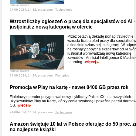
materiały prasowe
24-09-2024, 14:32, pressroom ,
Technologie
Wzrost liczby ogłoszeń o pracę dla specjalistów od AI -
justjoin.it z nową kategorią w ofercie
Przez ostatnią dekadę ponad trzykrotnie
wzrosła liczba ofert pracy dla specjalistó
dziedzinie sztucznej inteligencji. W odpo
na rosnący popyt na ekspertów od AI twór
justjoin.it wprowadzają nową kategorię
zawodów - Artificial Intelligence & Machin
Learning.
więcej
materiały prasowe
24-09-2024, 14:24, pressroom ,
Pieniądze
Promocja w Play na kartę - nawet 8400 GB przez rok
Fioletowy operator przygotował nowy, cykliczny Pakiet XXL dla wszystkich
użytkowników Play na Kartę, którzy cenią swobodę i pokaźne paczki darmo
GB.
więcej
24-09-2024, 14:24, pressroom ,
Technologie
Amazon świętuje 10 lat w Polsce oferując do 50 proc. z
na najlepsze książki