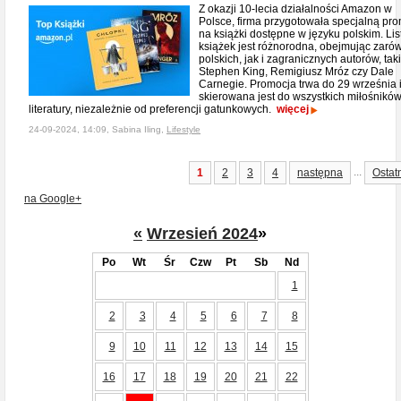
Z okazji 10-lecia działalności Amazon w
Polsce, firma przygotowała specjalną pr
na książki dostępne w języku polskim. Lis
książek jest różnorodna, obejmując zaró
polskich, jak i zagranicznych autorów, tak
Stephen King, Remigiusz Mróz czy Dale
Carnegie. Promocja trwa do 29 września 
skierowana jest do wszystkich miłośnikó
literatury, niezależnie od preferencji gatunkowych.
więcej
24-09-2024, 14:09, Sabina Iling,
Lifestyle
...
1
2
3
4
następna
Ostat
na Google+
«
Wrzesień 2024
»
Po
Wt
Śr
Czw
Pt
Sb
Nd
1
2
3
4
5
6
7
8
9
10
11
12
13
14
15
16
17
18
19
20
21
22