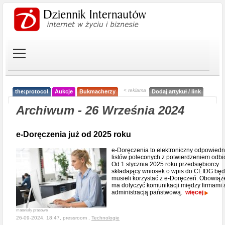
< reklama
the:protocol
Aukcje
Bukmacherzy
Dodaj artykuł / link
Archiwum - 26 Września 2024
e-Doręczenia już od 2025 roku
e-Doręczenia to elektroniczny odpowiedn
listów poleconych z potwierdzeniem odbi
Od 1 stycznia 2025 roku przedsiębiorcy
składający wniosek o wpis do CEIDG bę
musieli korzystać z e-Doręczeń. Obowiąz
ma dotyczyć komunikacji między firmami 
administracją państwową.
więcej
materiały prasowe
26-09-2024, 18:47, pressroom ,
Technologie