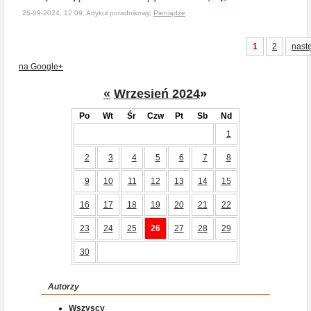
26-09-2024, 12:09, Artykuł poradnikowy,
Pieniądze
1
2
nast
na Google+
«
Wrzesień 2024
»
Po
Wt
Śr
Czw
Pt
Sb
Nd
1
2
3
4
5
6
7
8
9
10
11
12
13
14
15
16
17
18
19
20
21
22
23
24
25
26
27
28
29
30
Autorzy
Wszyscy