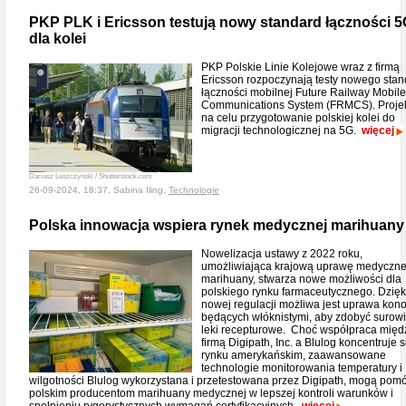
PKP PLK i Ericsson testują nowy standard łączności 5
dla kolei
PKP Polskie Linie Kolejowe wraz z firmą
Ericsson rozpoczynają testy nowego sta
łączności mobilnej Future Railway Mobile
Communications System (FRMCS). Proje
na celu przygotowanie polskiej kolei do
migracji technologicznej na 5G.
więcej
Dariusz Leszczynski / Shutterstock.com
26-09-2024, 18:37, Sabina Iling,
Technologie
Polska innowacja wspiera rynek medycznej marihuany
Nowelizacja ustawy z 2022 roku,
umożliwiająca krajową uprawę medyczne
marihuany, stwarza nowe możliwości dla
polskiego rynku farmaceutycznego. Dzięk
nowej regulacji możliwa jest uprawa kono
będących włóknistymi, aby zdobyć surow
leki recepturowe. Choć współpraca międ
firmą Digipath, Inc. a Blulog koncentruje s
rynku amerykańskim, zaawansowane
technologie monitorowania temperatury i
wilgotności Blulog wykorzystana i przetestowana przez Digipath, mogą pom
polskim producentom marihuany medycznej w lepszej kontroli warunków i