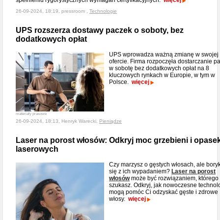
spełnieniu rygorystycznych wymagań certyfikacyjnych.
więcej
26-09-2024, 18:19, pressroom ,
Technologie
UPS rozszerza dostawy paczek o soboty, bez
dodatkowych opłat
UPS wprowadza ważną zmianę w swojej
ofercie. Firma rozpoczęła dostarczanie p
w sobotę bez dodatkowych opłat na 8
kluczowych rynkach w Europie, w tym w
Polsce.
więcej
materiały prasowe
26-09-2024, 18:13, Henryk Warecki,
Pieniądze
Laser na porost włosów: Odkryj moc grzebieni i opase
laserowych
Czy marzysz o gęstych włosach, ale bory
się z ich wypadaniem?
Laser na porost
włosów
może być rozwiązaniem, którego
szukasz. Odkryj, jak nowoczesne technol
mogą pomóc Ci odzyskać gęste i zdrowe
włosy.
więcej