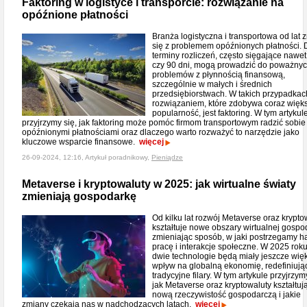
Faktoring w logistyce i transporcie: rozwiązanie na
opóźnione płatności
Branża logistyczna i transportowa od lat
się z problemem opóźnionych płatności. 
terminy rozliczeń, często sięgające nawet
czy 90 dni, mogą prowadzić do poważny
problemów z płynnością finansową,
szczególnie w małych i średnich
przedsiębiorstwach. W takich przypadkac
rozwiązaniem, które zdobywa coraz więk
popularność, jest faktoring. W tym artykul
przyjrzymy się, jak faktoring może pomóc firmom transportowym radzić sobie
opóźnionymi płatnościami oraz dlaczego warto rozważyć to narzędzie jako
kluczowe wsparcie finansowe.
więcej
26-09-2024, 12:16, Artykuł poradnikowy,
Pieniądze
Metaverse i kryptowaluty w 2025: jak wirtualne światy
zmieniają gospodarkę
Od kilku lat rozwój Metaverse oraz krypto
kształtuje nowe obszary wirtualnej gospod
zmieniając sposób, w jaki postrzegamy h
pracę i interakcje społeczne. W 2025 roku
dwie technologie będą miały jeszcze wię
wpływ na globalną ekonomię, redefiniując
tradycyjne filary. W tym artykule przyjrzym
jak Metaverse oraz kryptowaluty kształtuj
nową rzeczywistość gospodarczą i jakie
zmiany czekają nas w nadchodzących latach.
więcej