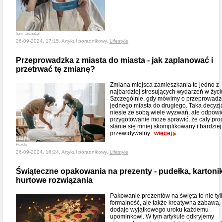
hairmax.net.pl
26-09-2024, 17:15, Artykuł poradnikowy,
Lifestyle
Przeprowadzka z miasta do miasta - jak zaplanować i
przetrwać tę zmianę?
Zmiana miejsca zamieszkania to jedno z
najbardziej stresujących wydarzeń w życi
Szczególnie, gdy mówimy o przeprowadz
jednego miasta do drugiego. Taka decyzj
niesie ze sobą wiele wyzwań, ale odpow
przygotowanie może sprawić, że cały pro
stanie się mniej skomplikowany i bardziej
przewidywalny.
więcej
Pexels
26-09-2024, 16:24, Artykuł poradnikowy,
Lifestyle
Świąteczne opakowania na prezenty - pudełka, kartoniki
hurtowe rozwiązania
Pakowanie prezentów na święta to nie tyl
formalność, ale także kreatywna zabawa, 
dodaje wyjątkowego uroku każdemu
upominkowi. W tym artykule odkryjemy