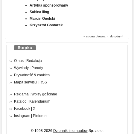
Artykuł sponsorowany
Sabina Iling
Marcin Opolski
Krzysztof Gontarek
«
strona główna
-
do góry
^
Stopka
O nas
|
Redakcja
Wywiady
|
Porady
Prywatność
&
cookies
Mapa serwisu
|
RSS
Reklama
|
Wpisy gościnne
Katalog
|
Kalendarium
Facebook
|
X
Instagram
|
Pinterest
© 1998-2026
Dziennik Internautów
Sp. z o.o.