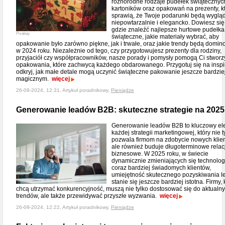
różnorodne rodzaje pudełek świątecznyc
kartoników oraz opakowań na prezenty, k
sprawią, że Twoje podarunki będą wyglą
niepowtarzalnie i elegancko. Dowiesz się
gdzie znaleźć najlepsze hurtowe pudełka
Pixabay
świąteczne, jakie materiały wybrać, aby
opakowanie było zarówno piękne, jak i trwałe, oraz jakie trendy będą domi
w 2024 roku. Niezależnie od tego, czy przygotowujesz prezenty dla rodziny,
przyjaciół czy współpracowników, nasze porady i pomysły pomogą Ci stworz
opakowania, które zachwycą każdego obdarowanego. Przygotuj się na inspir
odkryj, jak małe detale mogą uczynić świąteczne pakowanie jeszcze bardzie
magicznym.
więcej
26-09-2024, 12:31, Artykuł poradnikowy,
Pieniądze
Generowanie leadów B2B: skuteczne strategie na 2025
Generowanie leadów B2B to kluczowy el
każdej strategii marketingowej, który nie t
pozwala firmom na zdobycie nowych klie
ale również buduje długoterminowe relac
biznesowe. W 2025 roku, w świecie
dynamicznie zmieniających się technologi
coraz bardziej świadomych klientów,
umiejętność skutecznego pozyskiwania 
stanie się jeszcze bardziej istotna. Firmy, 
chcą utrzymać konkurencyjność, muszą nie tylko dostosować się do aktualn
trendów, ale także przewidywać przyszłe wyzwania.
więcej
26-09-2024, 12:22, Artykuł poradnikowy,
Pieniądze