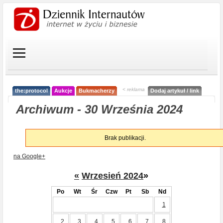
< reklama
the:protocol
Aukcje
Bukmacherzy
Dodaj artykuł / link
Archiwum - 30 Września 2024
Brak publikacji.
na Google+
«
Wrzesień 2024
»
Po
Wt
Śr
Czw
Pt
Sb
Nd
1
2
3
4
5
6
7
8