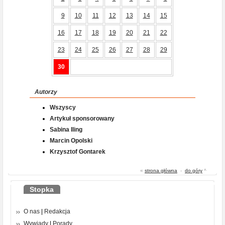
9
10
11
12
13
14
15
16
17
18
19
20
21
22
23
24
25
26
27
28
29
30
Autorzy
Wszyscy
Artykuł sponsorowany
Sabina Iling
Marcin Opolski
Krzysztof Gontarek
«
strona główna
-
do góry
^
Stopka
O nas
|
Redakcja
Wywiady
|
Porady