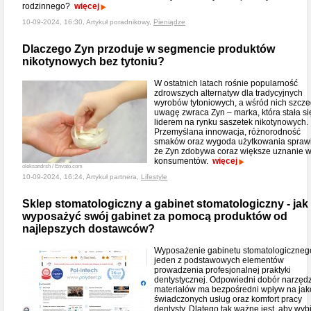
rodzinnego?
więcej
10-09-2024, 16:30, Artykuł poradnikowy,
Pieniądze
Dlaczego Zyn przoduje w segmencie produktów
nikotynowych bez tytoniu?
W ostatnich latach rośnie popularność
zdrowszych alternatyw dla tradycyjnych
wyrobów tytoniowych, a wśród nich szcz
uwagę zwraca Zyn – marka, która stała si
liderem na rynku saszetek nikotynowych.
Przemyślana innowacja, różnorodność
smaków oraz wygoda użytkowania sprawi
że Zyn zdobywa coraz większe uznanie 
konsumentów.
więcej
oleksandrsh / Envato.com
10-09-2024, 16:24, Artykuł partnera,
Lifestyle
Sklep stomatologiczny a gabinet stomatologiczny - jak
wyposażyć swój gabinet za pomocą produktów od
najlepszych dostawców?
Wyposażenie gabinetu stomatologiczneg
jeden z podstawowych elementów
prowadzenia profesjonalnej praktyki
dentystycznej. Odpowiedni dobór narzędzi
materiałów ma bezpośredni wpływ na jak
świadczonych usług oraz komfort pracy
dentysty. Dlatego tak ważne jest, aby wyb