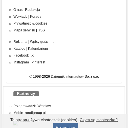
O nas
|
Redakcja
Wywiady
|
Porady
Prywatność
&
cookies
Mapa serwisu
|
RSS
Reklama
|
Wpisy gościnne
Katalog
|
Kalendarium
Facebook
|
X
Instagram
|
Pinterest
© 1998-2026
Dziennik Internautów
Sp. z o.o.
Partnerzy
Przeprowadzki Wrocław
Meble: rondigroup.pl
Ta strona używa ciasteczek (cookies).
Czym są ciasteczka?
Rozumiem