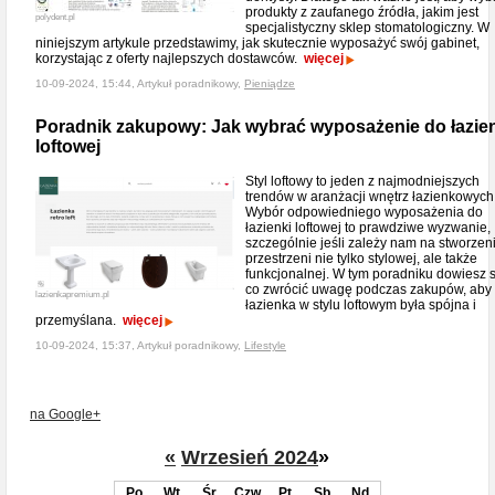
produkty z zaufanego źródła, jakim jest
polydent.pl
specjalistyczny sklep stomatologiczny. W
niniejszym artykule przedstawimy, jak skutecznie wyposażyć swój gabinet,
korzystając z oferty najlepszych dostawców.
więcej
10-09-2024, 15:44, Artykuł poradnikowy,
Pieniądze
Poradnik zakupowy: Jak wybrać wyposażenie do łazie
loftowej
Styl loftowy to jeden z najmodniejszych
trendów w aranżacji wnętrz łazienkowych
Wybór odpowiedniego wyposażenia do
łazienki loftowej to prawdziwe wyzwanie,
szczególnie jeśli zależy nam na stworzen
przestrzeni nie tylko stylowej, ale także
funkcjonalnej. W tym poradniku dowiesz s
co zwrócić uwagę podczas zakupów, aby
lazienkapremium.pl
łazienka w stylu loftowym była spójna i
przemyślana.
więcej
10-09-2024, 15:37, Artykuł poradnikowy,
Lifestyle
na Google+
«
Wrzesień 2024
»
Po
Wt
Śr
Czw
Pt
Sb
Nd