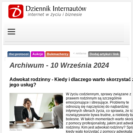
< reklama
the:protocol
Aukcje
Bukmacherzy
Dodaj artykuł / link
Archiwum - 10 Września 2024
Adwokat rodzinny - Kiedy i dlaczego warto skorzystać 
jego usług?
W życiu codziennym, sprawy związane z
prawem rodzinnym są szczególnie
emocjonujące i stresujące. Problemy te
odnoszą się najczęściej do najbardziej
intymnych sferach życia, co sprawia, że i
rozwiązywanie bywa trudne, a niekiedy b
bolesne. W takich momentach warto skor
z pomocy profesjonalisty, jakim jest adwo
rodzinny. Kim jest adwokat rodzinny? Sp
Adobe Stock
kiedy wato korzystać z pomocy adwokata