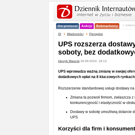
< reklam
the:protocol
Aukcje
Bukmacherzy
DI
Wiadomości
Pieniądze
UPS rozszerza dostawy
soboty, bez dodatkowy
Henryk Warecki
26-09-2024, 18:13
UPS wprowadza ważną zmianę w swojej oferci
dodatkowych opłat na 8 kluczowych rynkach 
Rozszerzenie standardowej usługi dostawy na s
Zmiana ta pozwoli firmom, zwłaszcza z 
konkurencyjność i elastyczność w obsłu
Dostawy w sobotę umożliwią dotarcie 
UPS.
Korzyści dla firm i konsumen