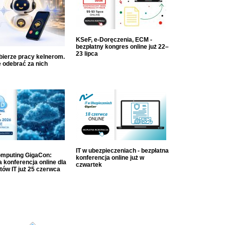
KSeF, e-Doręczenia, ECM -
bezpłatny kongres online już 22–
23 lipca
dbierze pracy kelnerom.
 odebrać za nich
IT w ubezpieczeniach - bezpłatna
mputing GigaCon:
konferencja online już w
 konferencja online dla
czwartek
tów IT już 25 czerwca