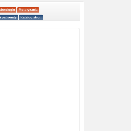
echnologie
Motoryzacja
i patronaty
Katalog stron