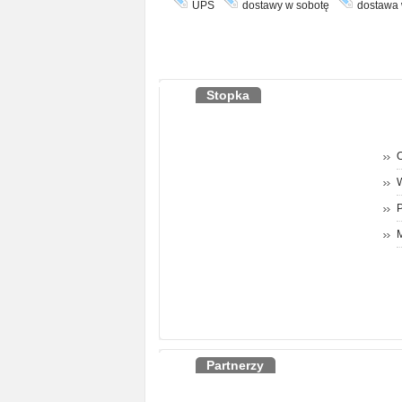
UPS
dostawy w sobotę
dostawa 
Stopka
O
P
M
Partnerzy