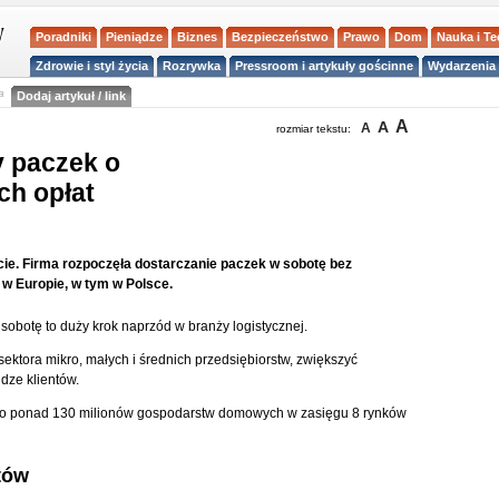
Poradniki
Pieniądze
Biznes
Bezpieczeństwo
Prawo
Dom
Nauka i T
Zdrowie i styl życia
Rozrywka
Pressroom i artykuły gościnne
Wydarzenia 
a
Dodaj artykuł / link
A
A
A
rozmiar tekstu:
 paczek o
ch opłat
e. Firma rozpoczęła dostarczanie paczek w sobotę bez
w Europie, w tym w Polsce.
obotę to duży krok naprzód w branży logistycznej.
sektora mikro, małych i średnich przedsiębiorstw, zwiększyć
dze klientów.
do ponad 130 milionów gospodarstw domowych w zasięgu 8 rynków
tów