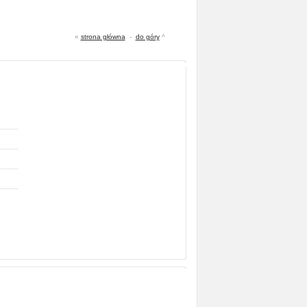
«
strona główna
-
do góry
^