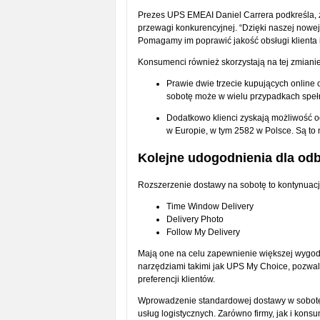
Prezes UPS EMEAI Daniel Carrera podkreśla, że
przewagi konkurencyjnej. “Dzięki naszej nowe
Pomagamy im poprawić jakość obsługi klienta i 
Konsumenci również skorzystają na tej zmianie
Prawie dwie trzecie kupujących online
sobotę może w wielu przypadkach spełn
Dodatkowo klienci zyskają możliwość o
w Europie, w tym 2582 w Polsce. Są to 
Kolejne udogodnienia dla od
Rozszerzenie dostawy na sobotę to kontynuacja 
Time Window Delivery
Delivery Photo
Follow My Delivery
Mają one na celu zapewnienie większej wygody,
narzędziami takimi jak UPS My Choice, pozwal
preferencji klientów.
Wprowadzenie standardowej dostawy w sobotę 
usług logistycznych. Zarówno firmy, jak i kons