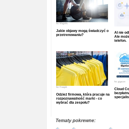
fot.
Magnific
Jakie objawy mogą świadczyć o
AI nie o
przetrenowaniu?
Ale może
telefon.
fot.
gigacon
fot.
Freepik
Cloud Co
bezpłatna
Odzież firmowa, która pracuje na
specjalis
rozpoznawalność marki - co
wybrać dla zespołu?
Tematy pokrewne: