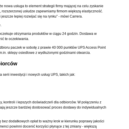
 nowa usługa to element strategii firmy mającej na celu zyskanie
j, rozszerzonej usłudze zapewniamy firmom większą elastyczność.
jeszcze lepiej rozwijać się na rynku” - mówi Carrera.
.
 oczekuje otrzymania produktów w ciągu 24 godzin. Dostawa w
ić te oczekiwania.
dbioru paczek w sobotę z prawie 40 000 punktów UPS Access Point
m.in. sklepy osiedlowe z wydłużonymi godzinami otwarcia.
biorców
serii inwestycji i nowych usług UPS, takich jak:
 kontroli i lepszych doświadczeń dla odbiorców. W połączeniu z
ają jeszcze bardziej dostosować proces dostawy do indywidualnych
bez dodatkowych opłat to ważny krok w kierunku poprawy jakości
umenci powinni docenić korzyści płynące z tej zmiany - większą