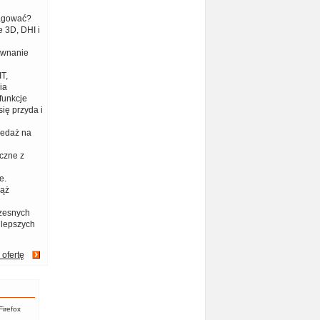
eagować?
 3D, DHI i
ównanie
T,
ia
funkcje
ię przyda i
zedaż na
czne z
e.
iąż
zesnych
jlepszych
 ofertę
Firefox