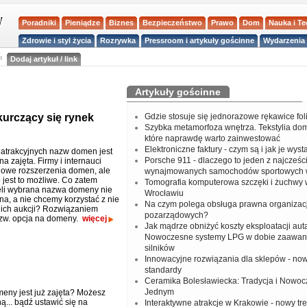
Poradniki
Pieniądze
Biznes
Bezpieczeństwo
Prawo
Dom
Nauka i T
Zdrowie i styl życia
Rozrywka
Pressroom i artykuły gościnne
Wydarzenia 
a
Dodaj artykuł / link
Artykuły gościnne
urczący się rynek
Gdzie stosuje się jednorazowe rękawice fo
Szybka metamorfoza wnętrza. Tekstylia do
które naprawdę warto zainwestować
Elektroniczne faktury - czym są i jak je wys
atrakcyjnych nazw domen jest
Porsche 911 - dlaczego to jeden z najcześci
a zajęta. Firmy i internauci
nowe rozszerzenia domen, ale
wynajmowanych samochodów sportowych 
 jest to możliwe. Co zatem
Tomografia komputerowa szczęki i żuchwy
żeli wybrana nazwa domeny nie
Wrocławiu
na, a nie chcemy korzystać z nie
Na czym polega obsługa prawna organizacj
ich aukcji? Rozwiązaniem
pozarządowych?
zw. opcja na domeny.
więcej
Jak mądrze obniżyć koszty eksploatacji aut
Nowoczesne systemy LPG w dobie zaawa
silników
Innowacyjne rozwiązania dla sklepów - no
standardy
Ceramika Bolesławiecka: Tradycja i Nowo
Jednym
ny jest już zajęta? Możesz
ą... bądź ustawić się na
Interaktywne atrakcje w Krakowie - nowy tr