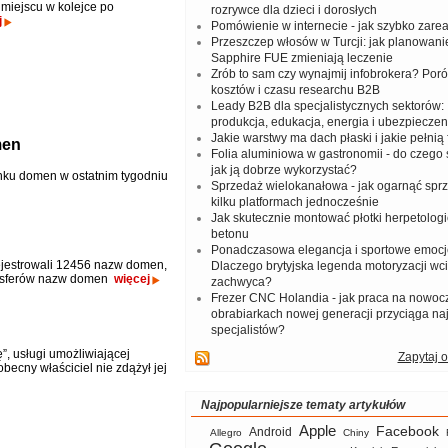
miejscu w kolejce po
rozrywce dla dzieci i dorosłych
j
Pomówienie w internecie - jak szybko zar
Przeszczep włosów w Turcji: jak planowanie
Sapphire FUE zmieniają leczenie
Zrób to sam czy wynajmij infobrokera? Por
kosztów i czasu researchu B2B
Leady B2B dla specjalistycznych sektorów: I
produkcja, edukacja, energia i ubezpieczen
Jakie warstwy ma dach płaski i jakie pełnią 
men
Folia aluminiowa w gastronomii - do czego s
jak ją dobrze wykorzystać?
ynku domen w ostatnim tygodniu
Sprzedaż wielokanałowa - jak ogarnąć spr
kilku platformach jednocześnie
Jak skutecznie montować płotki herpetologi
betonu
Ponadczasowa elegancja i sportowe emocj
ejestrowali 12456 nazw domen,
Dlaczego brytyjska legenda motoryzacji wc
ansferów nazw domen
więcej
zachwyca?
Frezer CNC Holandia - jak praca na nowoc
obrabiarkach nowej generacji przyciąga na
specjalistów?
”, usługi umożliwiającej
Zapytaj o
ecny właściciel nie zdążył jej
Najpopularniejsze tematy artykułów
Apple
Facebook
Android
Allegro
Chiny