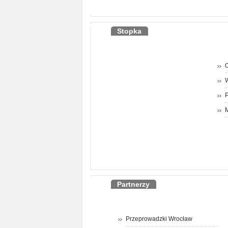
Stopka
O
P
M
Partnerzy
Przeprowadzki Wrocław