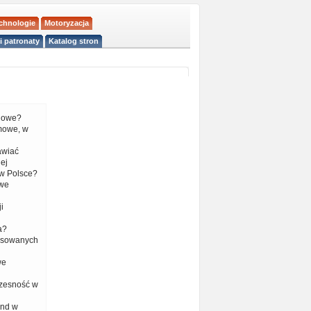
echnologie
Motoryzacja
i patronaty
Katalog stron
liowe?
mowe, w
tawiać
ej
w Polsce?
 we
i
a?
nsowanych
we
czesność w
end w