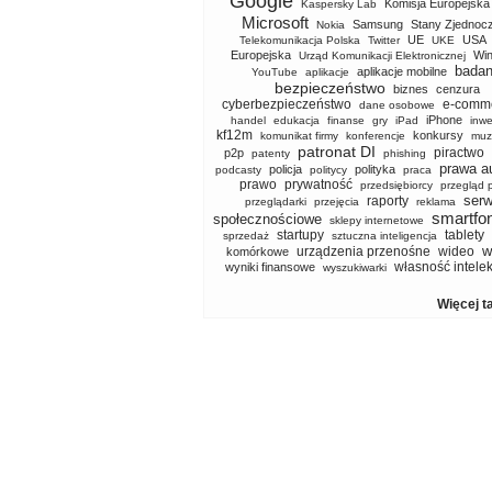
Google
Komisja Europejska
Kaspersky Lab
Microsoft
Samsung
Stany Zjednoc
Nokia
UE
USA
Telekomunikacja Polska
Twitter
UKE
Europejska
Wi
Urząd Komunikacji Elektronicznej
badan
aplikacje mobilne
YouTube
aplikacje
bezpieczeństwo
biznes
cenzura
cyberbezpieczeństwo
e-comm
dane osobowe
iPhone
handel
edukacja
finanse
gry
iPad
inwe
kf12m
konkursy
komunikat firmy
konferencje
muz
patronat DI
piractwo
p2p
patenty
phishing
prawa a
policja
polityka
podcasty
politycy
praca
prawo
prywatność
przedsiębiorcy
przegląd 
serw
raporty
przeglądarki
przejęcia
reklama
smartfo
społecznościowe
sklepy internetowe
startupy
tablety
sprzedaż
sztuczna inteligencja
w
urządzenia przenośne
wideo
komórkowe
własność intele
wyniki finansowe
wyszukiwarki
Więcej t