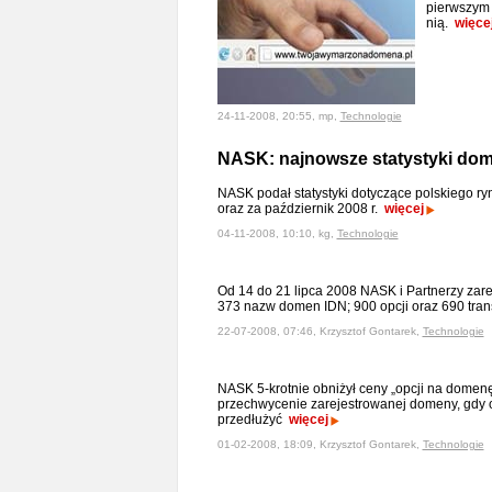
pierwszym 
nią.
więce
24-11-2008, 20:55, mp,
Technologie
NASK: najnowsze statystyki do
NASK podał statystyki dotyczące polskiego r
oraz za październik 2008 r.
więcej
04-11-2008, 10:10, kg,
Technologie
Od 14 do 21 lipca 2008 NASK i Partnerzy zar
373 nazw domen IDN; 900 opcji oraz 690 tr
22-07-2008, 07:46, Krzysztof Gontarek,
Technologie
NASK 5-krotnie obniżył ceny „opcji na domenę
przechwycenie zarejestrowanej domeny, gdy ob
przedłużyć
więcej
01-02-2008, 18:09, Krzysztof Gontarek,
Technologie