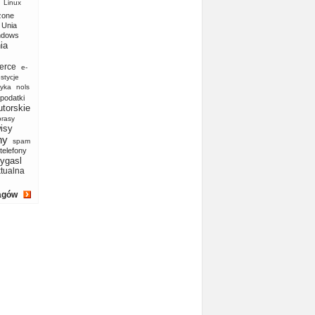
Linux
zone
Unia
ndows
ia
erce
e-
stycje
yka
nols
podatki
utorskie
prasy
isy
ny
spam
telefony
ygasl
ktualna
agów