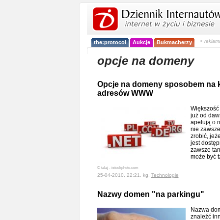
< reklam
the:protocol
Aukcje
Bukmacherzy
opcje na domeny
Opcje na domeny sposobem na k
adresów WWW
Większość 
już od dawn
apelują o 
nie zawsze
zrobić, je
jest dostęp
zawsze tan
może być t
© talaj - istockphoto.com
25-04-2010, 22:21, kg,
Technologie
Nazwy domen "na parkingu"
Nazwa dome
znaleźć inn