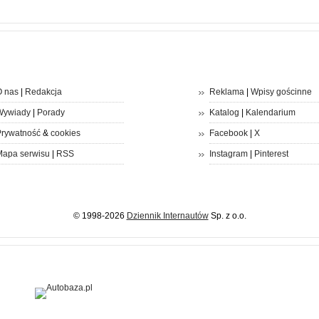
 nas
|
Redakcja
Reklama
|
Wpisy gościnne
Wywiady
|
Porady
Katalog
|
Kalendarium
rywatność
&
cookies
Facebook
|
X
apa serwisu
|
RSS
Instagram
|
Pinterest
© 1998-2026
Dziennik Internautów
Sp. z o.o.