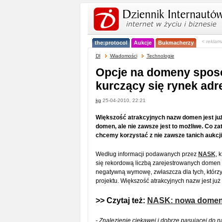
< reklam
the:protocol
Aukcje
Bukmacherzy
DI
Wiadomości
Technologie
Opcje na domeny spo
kurczący się rynek a
kg
25-04-2010, 22:21
Większość atrakcyjnych nazw domen jest już 
domen, ale nie zawsze jest to możliwe. Co za
chcemy korzystać z nie zawsze tanich aukcj
Według informacji podawanych przez
NASK
, 
się rekordową liczbą zarejestrowanych domen 
negatywną wymowę, zwłaszcza dla tych, którzy 
projektu. Większość atrakcyjnych nazw jest już 
>> Czytaj też:
NASK: nowa domen
- Znalezienie ciekawej i dobrze pasującej do 