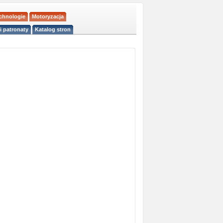
echnologie
Motoryzacja
i patronaty
Katalog stron