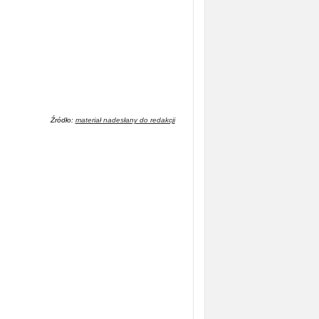
Źródło:
materiał nadesłany do redakcji