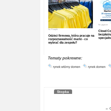
fot.
gigacon
fot.
Freepik
Cloud Co
bezpłatna
Odzież firmowa, która pracuje na
specjalis
rozpoznawalność marki - co
wybrać dla zespołu?
Tematy pokrewne:
rynek wtórny domen
rynek domen
Stopka
O