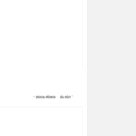
«
strona główna
-
do góry
^