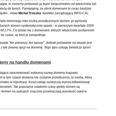
 zajęta, to możemy próbować ją kupić bezpośrednio od właściciela lub
ależą do tanich. Pamiętajmy, że obrót domenami to coraz bardziej
ciężko -
mówi
Michał Trziszka
, dyrektor zarządzający INFO-CAL.
tale minionego roku liczba przedłużonych domen .pl wyniosła
użanych domen systematycznie spada - w pierwszym kwartale 2009
60,17%. Co dzieje się z domenami, których właściciele postanowili
o czasu, aż ktoś je zarejestruje.
ada "kto pierwszy, ten lepszy". Jednak polowanie na okazje jest
 z tak zwanej opcji na domenę. Tego typu usługę świadczy sporo
iliony na handlu domenami
alająca zarezerwować wybraną nazwę domeny krajowej
li w tym czasie domena nie zostanie przedłużona, to osoba, która
ństwo w rejestracji. Koszt usługi zazwyczaj wynosi kilkadziesiąt
ć odnowień. Tak popularne ostatnimi czasy giełdy domen są
 domen na aukcjach znacznie przekraczają wysokość opłat w