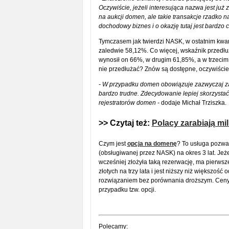
Oczywiście, jeżeli interesująca nazwa jest już
na aukcji domen, ale takie transakcje rzadko n
dochodowy biznes i o okazję tutaj jest bardzo 
Tymczasem jak twierdzi NASK, w ostatnim kwar
zaledwie 58,12%. Co więcej, wskaźnik przedł
wynosił on 66%, w drugim 61,85%, a w trzecim 
nie przedłużać? Znów są dostępne, oczywiście d
- W przypadku domen obowiązuje zazwyczaj zas
bardzo trudne. Zdecydowanie lepiej skorzystać
rejestratorów domen -
dodaje Michał Trziszka.
>> Czytaj też:
Polacy zarabiają m
Czym jest
opcja na domenę
? To usługa pozw
(obsługiwanej przez NASK) na okres 3 lat. Jeże
wcześniej złożyła taką rezerwację, ma pierwsze
złotych na trzy lata i jest niższy niż większoś
rozwiązaniem bez porównania droższym. Ceny
przypadku tzw. opcji.
Polecamy: