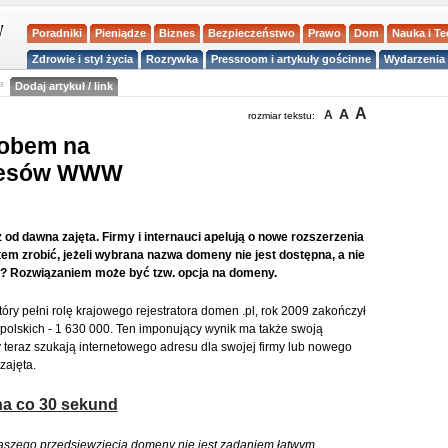
Poradniki
Pieniądze
Biznes
Bezpieczeństwo
Prawo
Dom
Nauka i T
Zdrowie i styl życia
Rozrywka
Pressroom i artykuły gościnne
Wydarzenia 
a
Dodaj artykuł / link
A
A
A
rozmiar tekstu:
sobem na
dresów WWW
od dawna zajęta. Firmy i internauci apelują o nowe rozszerzenia
tem zrobić, jeżeli wybrana nazwa domeny nie jest dostępna, a nie
i? Rozwiązaniem może być tzw. opcja na domeny.
który pełni rolę krajowego rejestratora domen .pl, rok 2009 zakończył
polskich - 1 630 000. Ten imponujący wynik ma także swoją
teraz szukają internetowego adresu dla swojej firmy lub nowego
zajęta.
a co 30 sekund
naszego przedsięwzięcia domeny nie jest zadaniem łatwym.