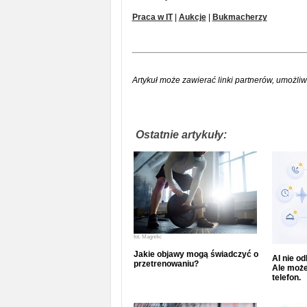
Praca w IT
|
Aukcje
|
Bukmacherzy
Artykuł może zawierać linki partnerów, umożliw
Ostatnie artykuły:
fot.
Magnific
Jakie objawy mogą świadczyć o
AI nie o
przetrenowaniu?
Ale może
telefon.