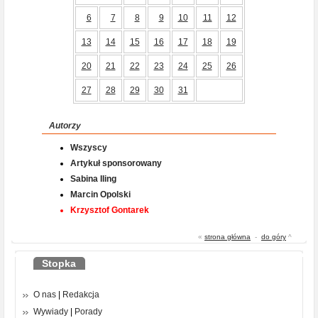
6
7
8
9
10
11
12
13
14
15
16
17
18
19
20
21
22
23
24
25
26
27
28
29
30
31
Autorzy
Wszyscy
Artykuł sponsorowany
Sabina Iling
Marcin Opolski
Krzysztof Gontarek
«
strona główna
-
do góry
^
Stopka
O nas
|
Redakcja
Wywiady
|
Porady