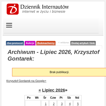
< reklama
the:protocol
Aukcje
Bukmacherzy
Dodaj artykuł / link
Archiwum - Lipiec 2026, Krzysztof
Gontarek:
Brak publikacji.
Krzysztof Gontarek na Google+
«
Lipiec 2026
»
Po
Wt
Śr
Czw
Pt
Sb
Nd
1
2
3
4
5