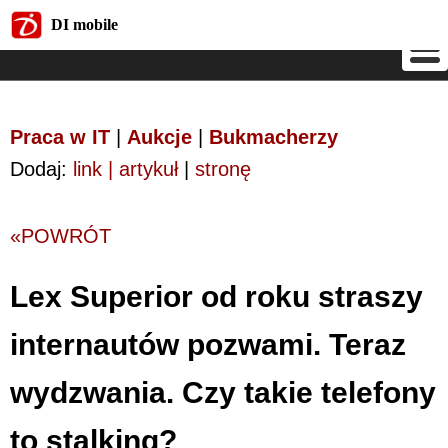
DI mobile
DI mobile
Praca w IT
|
Aukcje
|
Bukmacherzy
Dodaj:
link | artykuł
|
stronę
«POWRÓT
Lex Superior od roku straszy
internautów pozwami. Teraz
wydzwania. Czy takie telefony
to stalking?