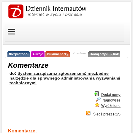
< reklama
the:protocol
Aukcje
Bukmacherzy
Dodaj artykuł / link
Komentarze
do:
System zarządzania zgłoszeniami: niezbędne
narzędzie dla sprawnego administrowania wyzwaniami
technicznymi
Dodaj nowy
Najnowsze
Wyróżnione
Śledź przez RSS
Komentarze: