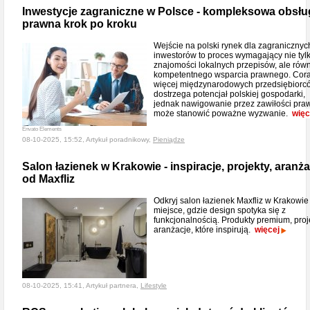
Inwestycje zagraniczne w Polsce - kompleksowa obsłu
prawna krok po kroku
Wejście na polski rynek dla zagranicznyc
inwestorów to proces wymagający nie tyl
znajomości lokalnych przepisów, ale rów
kompetentnego wsparcia prawnego. Cor
więcej międzynarodowych przedsiębiorc
dostrzega potencjał polskiej gospodarki,
jednak nawigowanie przez zawiłości pra
może stanowić poważne wyzwanie.
więc
Envato Elements
08-10-2025, 15:52, Artykuł poradnikowy,
Pieniądze
Salon łazienek w Krakowie - inspiracje, projekty, aranża
od Maxfliz
Odkryj salon łazienek Maxfliz w Krakowie
miejsce, gdzie design spotyka się z
funkcjonalnością. Produkty premium, proje
aranżacje, które inspirują.
więcej
08-10-2025, 15:41, Artykuł partnera,
Lifestyle