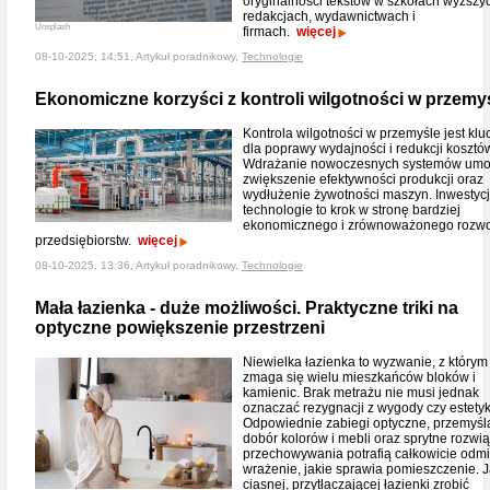
oryginalności tekstów w szkołach wyższy
redakcjach, wydawnictwach i
Unsplash
firmach.
więcej
08-10-2025, 14:51, Artykuł poradnikowy,
Technologie
Ekonomiczne korzyści z kontroli wilgotności w przemy
Kontrola wilgotności w przemyśle jest kl
dla poprawy wydajności i redukcji kosztó
Wdrażanie nowoczesnych systemów umo
zwiększenie efektywności produkcji oraz
wydłużenie żywotności maszyn. Inwestycj
technologie to krok w stronę bardziej
ekonomicznego i zrównoważonego rozw
przedsiębiorstw.
więcej
08-10-2025, 13:36, Artykuł poradnikowy,
Technologie
Mała łazienka - duże możliwości. Praktyczne triki na
optyczne powiększenie przestrzeni
Niewielka łazienka to wyzwanie, z którym
zmaga się wielu mieszkańców bloków i
kamienic. Brak metrażu nie musi jednak
oznaczać rezygnacji z wygody czy estetyk
Odpowiednie zabiegi optyczne, przemyśl
dobór kolorów i mebli oraz sprytne rozwi
przechowywania potrafią całkowicie odmi
wrażenie, jakie sprawia pomieszczenie. J
ciasnej, przytłaczającej łazienki zrobić