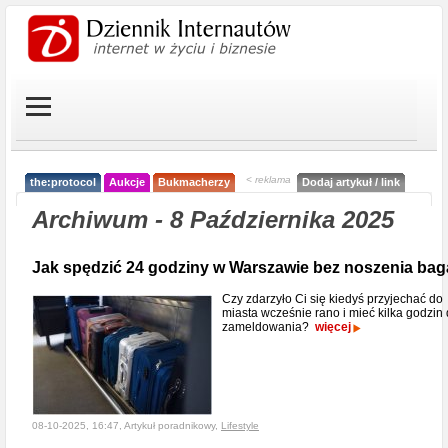
< reklama
the:protocol
Aukcje
Bukmacherzy
Dodaj artykuł / link
Archiwum - 8 Października 2025
Jak spędzić 24 godziny w Warszawie bez noszenia ba
Czy zdarzyło Ci się kiedyś przyjechać do
miasta wcześnie rano i mieć kilka godzin
zameldowania?
więcej
08-10-2025, 16:47, Artykuł poradnikowy,
Lifestyle