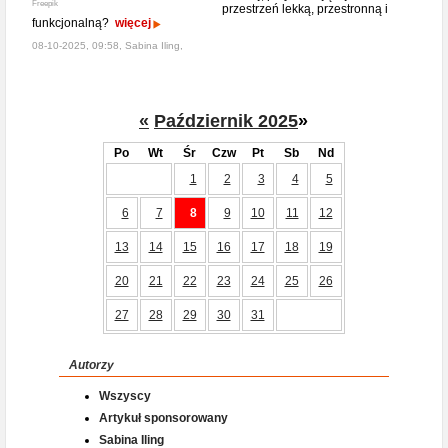
Freepik
przestrzeń lekką, przestronną i
funkcjonalną?
więcej
08-10-2025, 09:58, Sabina Iling,
«
Październik 2025
»
Po
Wt
Śr
Czw
Pt
Sb
Nd
1
2
3
4
5
6
7
8
9
10
11
12
13
14
15
16
17
18
19
20
21
22
23
24
25
26
27
28
29
30
31
Autorzy
Wszyscy
Artykuł sponsorowany
Sabina Iling