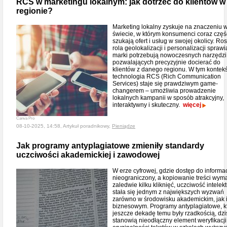
RCS w marketingu lokalnym: jak dotrzeć do klientów w
regionie?
Marketing lokalny zyskuje na znaczeniu 
świecie, w którym konsumenci coraz częś
szukają ofert i usług w swojej okolicy. R
rola geolokalizacji i personalizacji sprawi
marki potrzebują nowoczesnych narzędzi
pozwalających precyzyjnie docierać do
klientów z danego regionu. W tym kontek
technologia RCS (Rich Communication
Services) staje się prawdziwym game-
changerem – umożliwia prowadzenie
lokalnych kampanii w sposób atrakcyjny,
interaktywny i skuteczny.
więcej
Canva Pro
08-10-2025, 14:58, Artykuł poradnikowy,
Pieniądze
Jak programy antyplagiatowe zmieniły standardy
uczciwości akademickiej i zawodowej
W erze cyfrowej, gdzie dostęp do informacj
nieograniczony, a kopiowanie treści wym
zaledwie kilku kliknięć, uczciwość intelek
stała się jednym z największych wyzwań
zarówno w środowisku akademickim, jak 
biznesowym. Programy antyplagiatowe, k
jeszcze dekadę temu były rzadkością, dzi
stanowią nieodłączny element weryfikacji