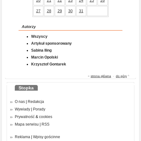
20
21
22
23
24
25
26
27
28
29
30
31
Autorzy
Wszyscy
Artykuł sponsorowany
Sabina Iling
Marcin Opolski
Krzysztof Gontarek
«
strona główna
-
do góry
^
Stopka
O nas
|
Redakcja
Wywiady
|
Porady
Prywatność
&
cookies
Mapa serwisu
|
RSS
Reklama
|
Wpisy gościnne