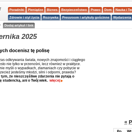
Poradniki
Pieniądze
Biznes
Bezpieczeństwo
Prawo
Dom
Nauka i T
Zdrowie i styl życia
Rozrywka
Pressroom i artykuły gościnne
Wydarzenia 
a
Dodaj artykuł / link
ernika 2025
rych docenisz tę polisę
czas odkrywania świata, nowych znajomości i ciągłego
sto nie tylko w przenośni, lecz również w praktyce.
 nie myśli o wypadkach, złamaniach czy pobycie w
rzecież jesteśmy młodzi, silni i odporni, prawda?
tym, że nieszczęśliwe zdarzenia nie pytają o
ę studencką, ani o Twój wiek.
więcej
«
P
Po
Wt