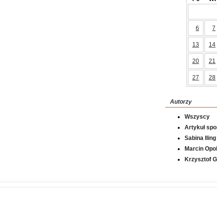
6
7
13
14
20
21
27
28
Autorzy
Wszyscy
Artykuł sp
Sabina Iling
Marcin Opol
Krzysztof 