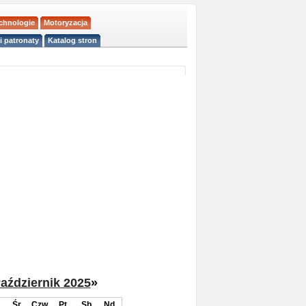
echnologie
Motoryzacja
i patronaty
Katalog stron
aździernik 2025
»
Śr
Czw
Pt
Sb
Nd