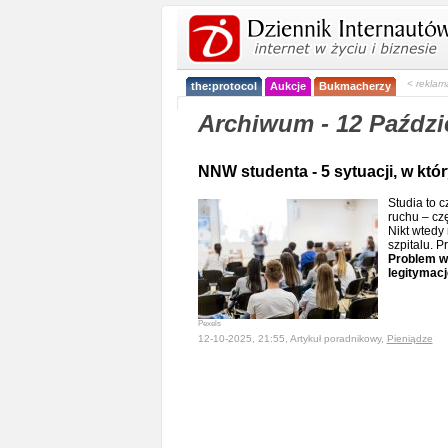
< reklam
the:protocol
Aukcje
Bukmacherzy
Archiwum - 12 Paździ
NNW studenta - 5 sytuacji, w któ
Studia to 
ruchu – czę
Nikt wtedy
szpitalu. P
Problem w 
legitymacj
Pexels
12-10-2025, 21:55, Artykuł poradnikowy,
Pieniądze