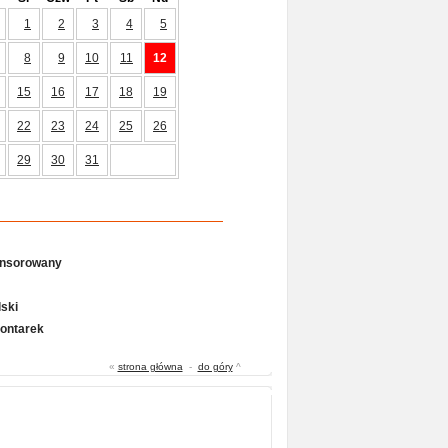
1
2
3
4
5
8
9
10
11
12
15
16
17
18
19
22
23
24
25
26
29
30
31
onsorowany
ski
Gontarek
«
strona główna
-
do góry
^