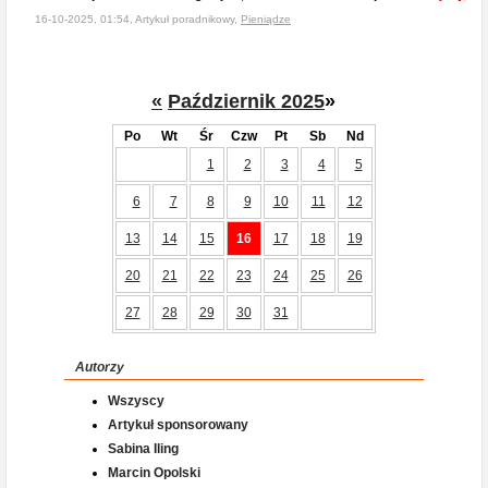
16-10-2025, 01:54, Artykuł poradnikowy,
Pieniądze
«
Październik 2025
»
Po
Wt
Śr
Czw
Pt
Sb
Nd
1
2
3
4
5
6
7
8
9
10
11
12
13
14
15
16
17
18
19
20
21
22
23
24
25
26
27
28
29
30
31
Autorzy
Wszyscy
Artykuł sponsorowany
Sabina Iling
Marcin Opolski