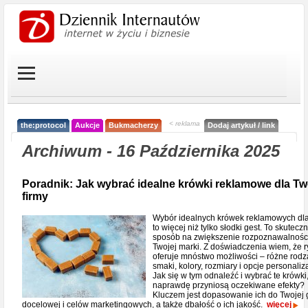
< reklama
the:protocol
Aukcje
Bukmacherzy
Dodaj artykuł / link
Archiwum - 16 Października 2025
Poradnik: Jak wybrać idealne krówki reklamowe dla Tw
firmy
Wybór idealnych krówek reklamowych dla
to więcej niż tylko słodki gest. To skutecz
sposób na zwiększenie rozpoznawalnośc
Twojej marki. Z doświadczenia wiem, że 
oferuje mnóstwo możliwości – różne rodz
smaki, kolory, rozmiary i opcje personaliza
Jak się w tym odnaleźć i wybrać te krówki,
naprawdę przyniosą oczekiwane efekty?
Kluczem jest dopasowanie ich do Twojej 
docelowej i celów marketingowych, a także dbałość o ich jakość.
więcej