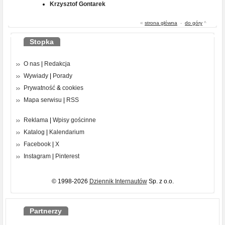
Krzysztof Gontarek
«
strona główna
-
do góry
^
Stopka
O nas
|
Redakcja
Wywiady
|
Porady
Prywatność
&
cookies
Mapa serwisu
|
RSS
Reklama
|
Wpisy gościnne
Katalog
|
Kalendarium
Facebook
|
X
Instagram
|
Pinterest
© 1998-2026
Dziennik Internautów
Sp. z o.o.
Partnerzy