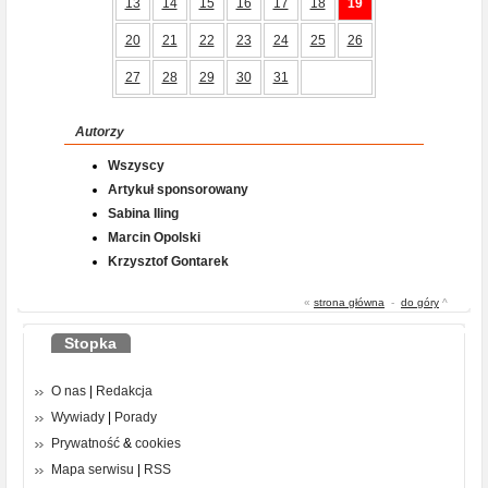
13
14
15
16
17
18
19
20
21
22
23
24
25
26
27
28
29
30
31
Autorzy
Wszyscy
Artykuł sponsorowany
Sabina Iling
Marcin Opolski
Krzysztof Gontarek
«
strona główna
-
do góry
^
Stopka
O nas
|
Redakcja
Wywiady
|
Porady
Prywatność
&
cookies
Mapa serwisu
|
RSS