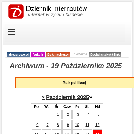
< reklama
the:protocol
Aukcje
Bukmacherzy
Dodaj artykuł / link
Archiwum - 19 Października 2025
Brak publikacji.
«
Październik 2025
»
Po
Wt
Śr
Czw
Pt
Sb
Nd
1
2
3
4
5
6
7
8
9
10
11
12