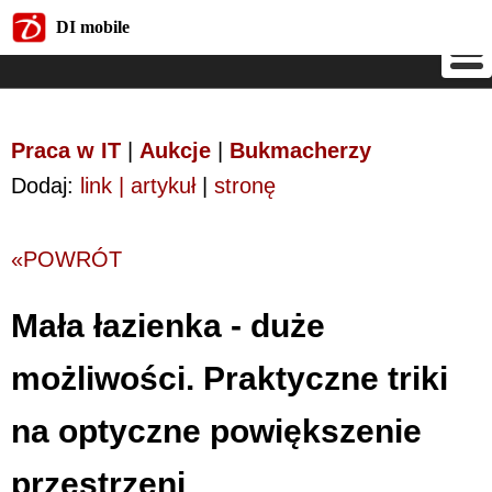
DI mobile
DI mobile
Praca w IT
|
Aukcje
|
Bukmacherzy
Dodaj:
link | artykuł
|
stronę
«POWRÓT
Mała łazienka - duże
możliwości. Praktyczne triki
na optyczne powiększenie
przestrzeni