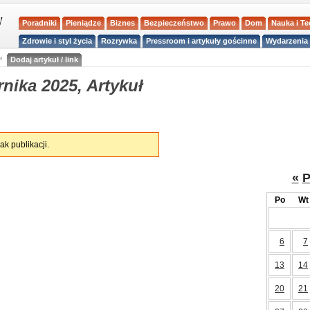
Poradniki
Pieniądze
Biznes
Bezpieczeństwo
Prawo
Dom
Nauka i T
Zdrowie i styl życia
Rozrywka
Pressroom i artykuły gościnne
Wydarzenia 
a
Dodaj artykuł / link
nika 2025, Artykuł
ak publikacji.
«
P
Po
Wt
6
7
13
14
20
21