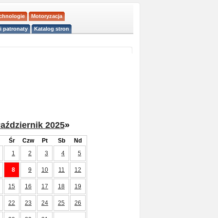
echnologie
Motoryzacja
i patronaty
Katalog stron
aździernik 2025
»
Śr
Czw
Pt
Sb
Nd
1
2
3
4
5
8
9
10
11
12
15
16
17
18
19
22
23
24
25
26