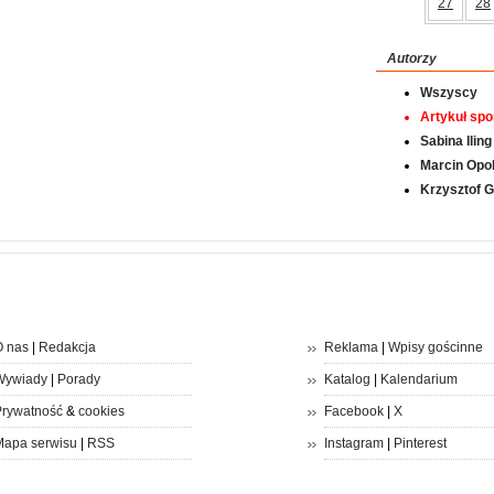
27
28
Autorzy
Wszyscy
Artykuł sp
Sabina Iling
Marcin Opol
Krzysztof 
 nas
|
Redakcja
Reklama
|
Wpisy gościnne
Wywiady
|
Porady
Katalog
|
Kalendarium
rywatność
&
cookies
Facebook
|
X
apa serwisu
|
RSS
Instagram
|
Pinterest