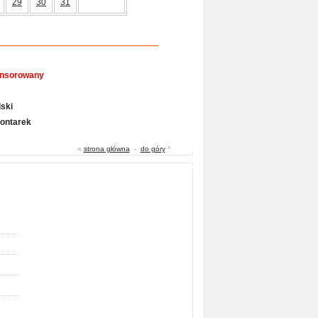
29
30
31
onsorowany
ski
Gontarek
«
strona główna
-
do góry
^