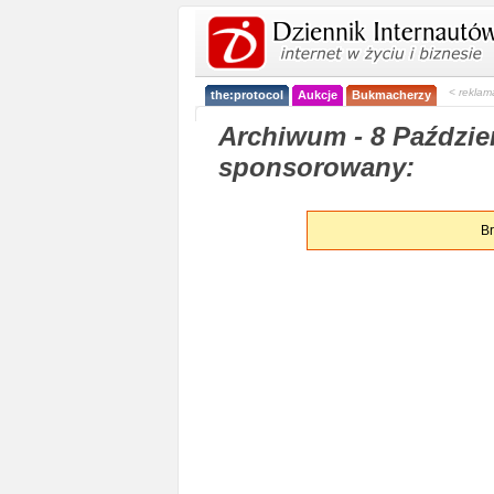
< reklam
the:protocol
Aukcje
Bukmacherzy
Archiwum - 8 Paździer
sponsorowany:
Br