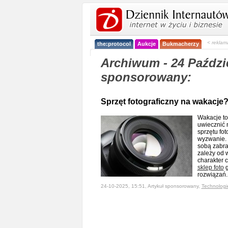
< reklam
the:protocol
Aukcje
Bukmacherzy
Archiwum - 24 Paździe
sponsorowany:
Sprzęt fotograficzny na wakacje
Wakacje to
uwiecznić
sprzętu fo
wyzwanie. 
sobą zabra
zależy od w
charakter 
sklep foto
g
rozwiązań
24-10-2025, 15:51, Artykuł sponsorowany,
Technologi