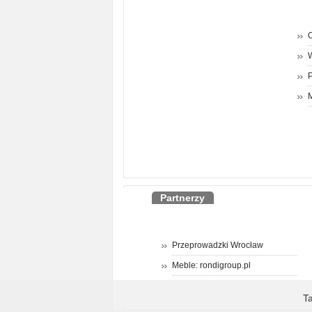
O
P
M
Partnerzy
Przeprowadzki Wrocław
Meble: rondigroup.pl
T