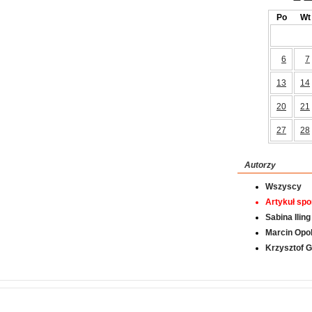
Po
Wt
6
7
13
14
20
21
27
28
Autorzy
Wszyscy
Artykuł sp
Sabina Iling
Marcin Opol
Krzysztof 