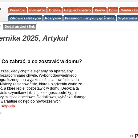
Poradniki
Pieniądze
Biznes
Bezpieczeństwo
Prawo
Dom
Nauka i T
Zdrowie i styl życia
Rozrywka
Pressroom i artykuły gościnne
Wydarzenia 
a
Dodaj artykuł / link
rnika 2025, Artykuł
? Co zabrać, a co zostawić w domu?
 czas, kiedy chętnie sięgamy po aparat, aby
 niezapomniane chwile. Wybór odpowiedniego
tograficznego na wyjazd może stanowić nie lada
Należy zastanowić się, które urządzenia warto ze
ć, a które lepiej pozostawić w domu. Decyzja ta
ielu czynników takich jak długość podróży, jej
czy miejsce docelowe. Dodatkowo, wybór zaufanego
warantuje dostęp do nowoczesnych
.
więcej
e
«
P