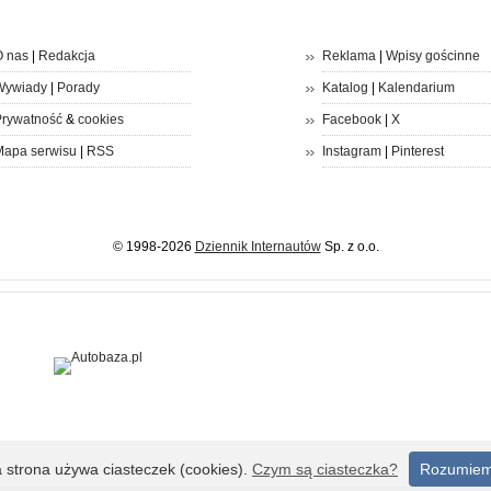
 nas
|
Redakcja
Reklama
|
Wpisy gościnne
Wywiady
|
Porady
Katalog
|
Kalendarium
rywatność
&
cookies
Facebook
|
X
apa serwisu
|
RSS
Instagram
|
Pinterest
© 1998-2026
Dziennik Internautów
Sp. z o.o.
a strona używa ciasteczek (cookies).
Czym są ciasteczka?
Rozumie