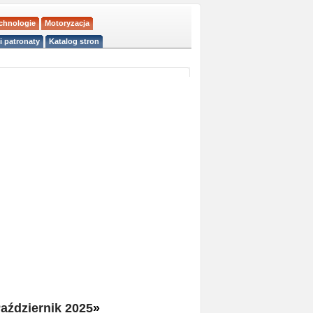
echnologie
Motoryzacja
i patronaty
Katalog stron
aździernik 2025
»