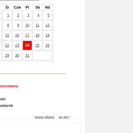
Śr
Czw
Pt
Sb
Nd
1
2
3
4
5
8
9
10
11
12
15
16
17
18
19
22
23
24
25
26
29
30
31
onsorowany
ski
Gontarek
«
strona główna
-
do góry
^