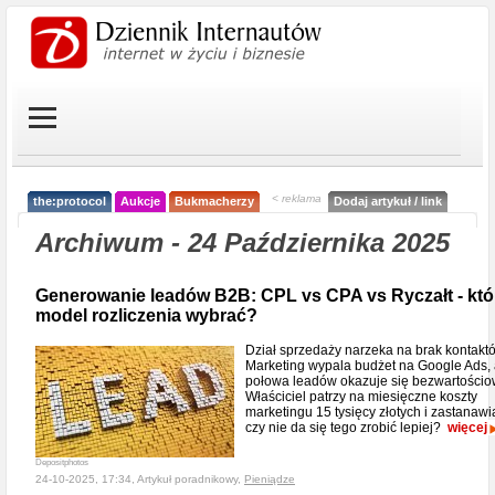
< reklama
the:protocol
Aukcje
Bukmacherzy
Dodaj artykuł / link
Archiwum - 24 Października 2025
Generowanie leadów B2B: CPL vs CPA vs Ryczałt - któ
model rozliczenia wybrać?
Dział sprzedaży narzeka na brak kontakt
Marketing wypala budżet na Google Ads,
połowa leadów okazuje się bezwartościo
Właściciel patrzy na miesięczne koszty
marketingu 15 tysięcy złotych i zastanawia
czy nie da się tego zrobić lepiej?
więcej
Depositphotos
24-10-2025, 17:34, Artykuł poradnikowy,
Pieniądze