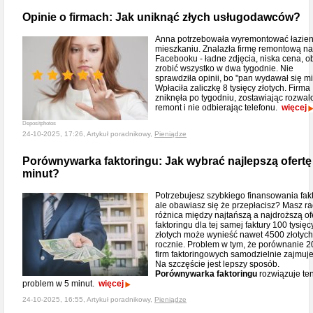
Opinie o firmach: Jak uniknąć złych usługodawców?
Anna potrzebowała wyremontować łazie
mieszkaniu. Znalazła firmę remontową na
Facebooku - ładne zdjęcia, niska cena, ob
zrobić wszystko w dwa tygodnie. Nie
sprawdziła opinii, bo "pan wydawał się mił
Wpłaciła zaliczkę 8 tysięcy złotych. Firma
zniknęła po tygodniu, zostawiając rozwal
remont i nie odbierając telefonu.
więcej
Depositphotos
24-10-2025, 17:26, Artykuł poradnikowy,
Pieniądze
Porównywarka faktoringu: Jak wybrać najlepszą ofertę
minut?
Potrzebujesz szybkiego finansowania fakt
ale obawiasz się że przepłacisz? Masz rac
różnica między najtańszą a najdroższą of
faktoringu dla tej samej faktury 100 tysięc
złotych może wynieść nawet 4500 złotych
rocznie. Problem w tym, że porównanie 2
firm faktoringowych samodzielnie zajmuje
Na szczęście jest lepszy sposób.
Porównywarka faktoringu
rozwiązuje te
problem w 5 minut.
więcej
24-10-2025, 16:55, Artykuł poradnikowy,
Pieniądze