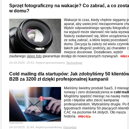
Sprzęt fotograficzny na wakacje? Co zabrać, a co zost
w domu?
Wakacje to czas, kiedy chętnie sięgamy 
aparat, aby uwiecznić niezapomniane chw
Wybór odpowiedniego sprzętu fotografic
na wyjazd może stanowić nie lada wyzwa
Należy zastanowić się, które urządzenia 
ze sobą zabrać, a które lepiej pozostawić
domu. Decyzja ta zależy od wielu czynni
takich jak długość podróży, jej charakter 
miejsce docelowe. Dodatkowo, wybór
zaufanego
sklep foto
gwarantuje dostęp do nowoczesnych rozwiązań.
więce
24-10-2025, 15:51, Artykuł sponsorowany,
Technologie
Cold mailing dla startupów: Jak zdobyliśmy 50 klientó
B2B za 3200 zł dzięki profesjonalnej kampanii
Mieliśmy świetny produkt SaaS, 3 miesią
runway i zero doświadczenia w
cold mail
Mogliśmy spędzić miesiąc na naukę met
prób i błędów albo zlecić kampanię
profesjonalistom. Wybraliśmy drugie. Po 
tygodniach mieliśmy 50 płacących klientó
CAC na poziomie 64 złotych. Oto nasza
historia.
więcej
Depositphotos
24-10-2025, 11:44, Artykuł poradnikowy,
Pieniądze