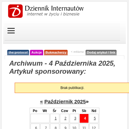
< reklama
the:protocol
Aukcje
Bukmacherzy
Dodaj artykuł / link
Archiwum - 4 Października 2025,
Artykuł sponsorowany:
Brak publikacji.
«
Październik 2025
»
Po
Wt
Śr
Czw
Pt
Sb
Nd
1
2
3
4
5
6
7
8
9
10
11
12