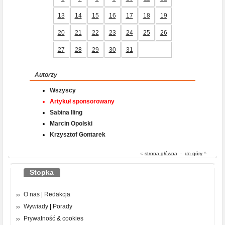
13
14
15
16
17
18
19
20
21
22
23
24
25
26
27
28
29
30
31
Autorzy
Wszyscy
Artykuł sponsorowany
Sabina Iling
Marcin Opolski
Krzysztof Gontarek
«
strona główna
-
do góry
^
Stopka
O nas
|
Redakcja
Wywiady
|
Porady
Prywatność
&
cookies