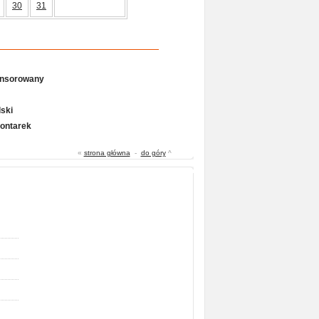
30
31
onsorowany
ski
Gontarek
«
strona główna
-
do góry
^