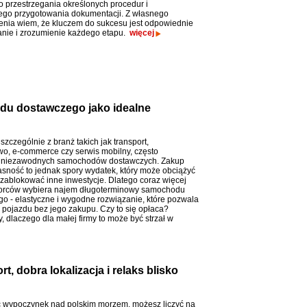
 przestrzegania określonych procedur i
ego przygotowania dokumentacji. Z własnego
nia wiem, że kluczem do sukcesu jest odpowiednie
nie i zrozumienie każdego etapu.
więcej
u dostawczego jako idealne
 szczególnie z branż takich jak transport,
o, e-commerce czy serwis mobilny, często
ą niezawodnych samochodów dostawczych. Zakup
asność to jednak spory wydatek, który może obciążyć
 zablokować inne inwestycje. Dlatego coraz więcej
iorców wybiera najem długoterminowy samochodu
o - elastyczne i wygodne rozwiązanie, które pozwala
z pojazdu bez jego zakupu. Czy to się opłaca?
 dlaczego dla małej firmy to może być strzał w
, dobra lokalizacja i relaks blisko
 wypoczynek nad polskim morzem, możesz liczyć na