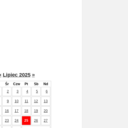
«
Lipiec 2025
»
Śr
Czw
Pt
Sb
Nd
2
3
4
5
6
9
10
11
12
13
16
17
18
19
20
23
24
25
26
27