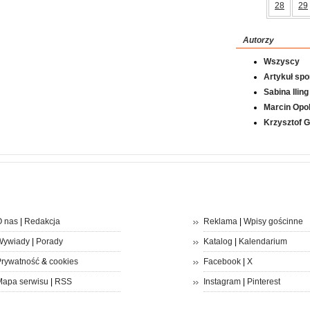
28
29
Autorzy
Wszyscy
Artykuł sp
Sabina Iling
Marcin Opol
Krzysztof 
 nas
|
Redakcja
Reklama
|
Wpisy gościnne
Wywiady
|
Porady
Katalog
|
Kalendarium
rywatność
&
cookies
Facebook
|
X
apa serwisu
|
RSS
Instagram
|
Pinterest