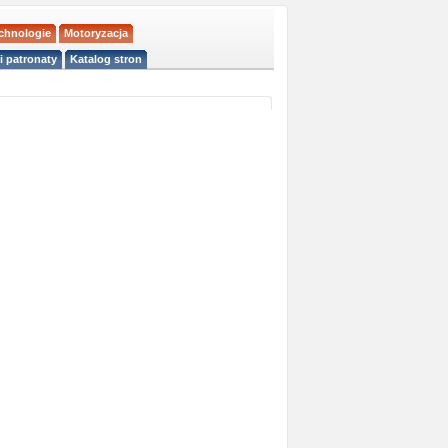
echnologie
Motoryzacja
i patronaty
Katalog stron