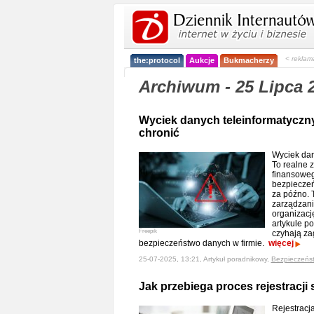
< reklam
the:protocol
Aukcje
Bukmacherzy
Archiwum - 25 Lipca 
Wyciek danych teleinformatyczny
chronić
Wyciek dan
To realne 
finansoweg
bezpieczeńs
za późno.
zarządzan
organizacj
artykule p
Freepik
czyhają za
bezpieczeństwo danych w firmie.
więcej
25-07-2025, 13:21, Artykuł poradnikowy,
Bezpieczeńs
Jak przebiega proces rejestracji
Rejestracj