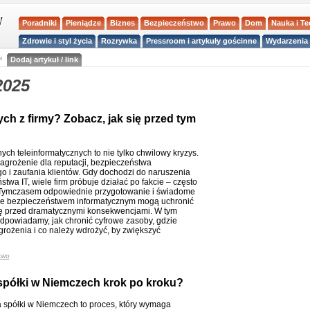
Poradniki
Pieniądze
Biznes
Bezpieczeństwo
Prawo
Dom
Nauka i T
Zdrowie i styl życia
Rozrywka
Pressroom i artykuły gościnne
Wydarzenia 
a
Dodaj artykuł / link
2025
ch z firmy? Zobacz, jak się przed tym
ych teleinformatycznych to nie tylko chwilowy kryzys.
zagrożenie dla reputacji, bezpieczeństwa
o i zaufania klientów. Gdy dochodzi do naruszenia
twa IT, wiele firm próbuje działać po fakcie – często
 Tymczasem odpowiednie przygotowanie i świadome
ie bezpieczeństwem informatycznym mogą uchronić
ę przed dramatycznymi konsekwencjami. W tym
odpowiadamy, jak chronić cyfrowe zasoby, gdzie
grożenia i co należy wdrożyć, by zwiększyć
two
 spółki w Niemczech krok po kroku?
a spółki w Niemczech to proces, który wymaga