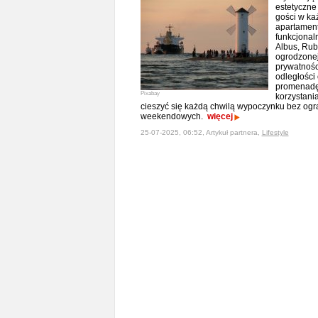
estetyczne
gości w ka
apartament
funkcjonal
Albus, Rubu
ogrodzonej
prywatnośc
odległości
promenadę 
Pixabay
korzystani
cieszyć się każdą chwilą wypoczynku bez ogr
weekendowych.
więcej
25-07-2025, 06:52, Artykuł partnera,
Lifestyle