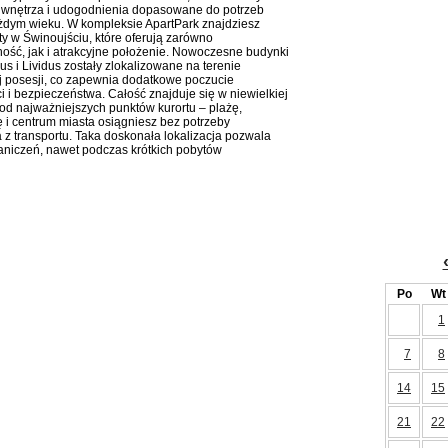
 wnętrza i udogodnienia dopasowane do potrzeb
żdym wieku. W kompleksie ApartPark znajdziesz
y w Świnoujściu, które oferują zarówno
ność, jak i atrakcyjne położenie. Nowoczesne budynki
s i Lividus zostały zlokalizowane na terenie
 posesji, co zapewnia dodatkowe poczucie
i i bezpieczeństwa. Całość znajduje się w niewielkiej
 od najważniejszych punktów kurortu – plażę,
i centrum miasta osiągniesz bez potrzeby
a z transportu. Taka doskonała lokalizacja pozwala
aniczeń, nawet podczas krótkich pobytów
Po
Wt
1
7
8
14
15
21
22