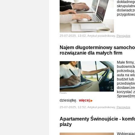
dokładnego
skrupulatn
doświadcze
przygotowa
25-07-2025, 13:02, Artykuł poradnikowy,
Pieniądze
Najem długoterminowy samochod
rozwiązanie dla małych firm
Małe firmy,
budownictw
potrzebuj
auta na wł
budżet lub
przedsięb
dostawczeg
korzystać 
Pexels
Sprawdźmy,
dziesiątkę.
więcej
25-07-2025, 12:52, Artykuł poradnikowy,
Pieniądze
Apartamenty Świnoujście - komfort
plaży
Wybierając