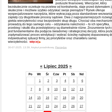
poduszki finansowej. Wierzyciel, który
bezskutecznie oczekuje na przelew od kontrahenta, staje przed dylematem: 
skutecznie i możliwie szybko odzyskać swoje pieniądze? Rynek oferuje
wyspecjalizowane narzędzia, które wykraczają poza standardowe wezwania
zapłaty czy długotrwałe procesy sądowe. Dwa z najpopularniejszych rozwiąz
giełda wierzytelności oraz bezpośredni skup długu. Chociaż oba mechaniz
prowadzą do tego samego celu – odzyskania należności – to ich specyfika,
przebieg i skutki dla przedsiębiorcy są diametralnie różne. Zrozumienie tych 
jest fundamentalne dla podjęcia świadomej i strategicznej decyzji, która poz
zoptymalizować proces windykacji i wybrać ścieżkę najlepiej dopasowaną d
indywidualnej sytuacji firmy, jej priorytetów oraz charakteru samej
wierzytelności.
więcej
30-07-2025, 13:39, Artykuł poradnikowy,
Pieniądze
«
Lipiec 2025
»
Po
Wt
Śr
Czw
Pt
Sb
Nd
1
2
3
4
5
6
7
8
9
10
11
12
13
14
15
16
17
18
19
20
21
22
23
24
25
26
27