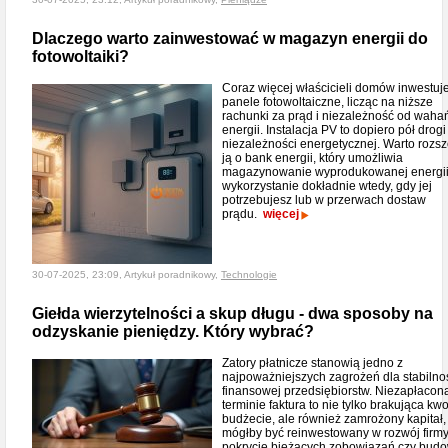
Dlaczego warto zainwestować w magazyn energii do
fotowoltaiki?
Coraz więcej właścicieli domów inwestuj
panele fotowoltaiczne, licząc na niższe
rachunki za prąd i niezależność od waha
energii. Instalacja PV to dopiero pół drogi
niezależności energetycznej. Warto rozsz
ją o bank energii, który umożliwia
magazynowanie wyprodukowanej energii i
wykorzystanie dokładnie wtedy, gdy jej
potrzebujesz lub w przerwach dostaw
prądu.
więcej
30-07-2025, 23:09, Artykuł poradnikowy,
Technologie
Giełda wierzytelności a skup długu - dwa sposoby na
odzyskanie pieniędzy. Który wybrać?
Zatory płatnicze stanowią jedno z
najpoważniejszych zagrożeń dla stabilno
finansowej przedsiębiorstw. Niezapłacon
terminie faktura to nie tylko brakująca kw
budżecie, ale również zamrożony kapitał, 
mógłby być reinwestowany w rozwój firmy
pokrycie bieżących zobowiązań czy bud