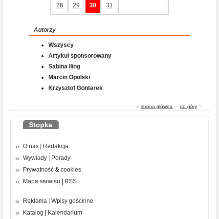
28
29
30
31
Autorzy
Wszyscy
Artykuł sponsorowany
Sabina Iling
Marcin Opolski
Krzysztof Gontarek
«
strona główna
-
do góry
^
Stopka
O nas
|
Redakcja
Wywiady
|
Porady
Prywatność
&
cookies
Mapa serwisu
|
RSS
Reklama
|
Wpisy gościnne
Katalog
|
Kalendarium