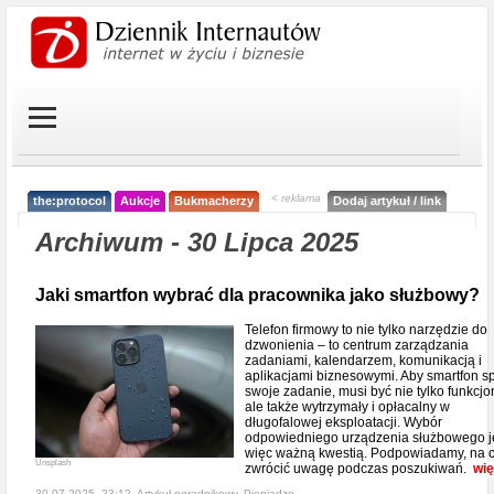
< reklama
the:protocol
Aukcje
Bukmacherzy
Dodaj artykuł / link
Archiwum - 30 Lipca 2025
Jaki smartfon wybrać dla pracownika jako służbowy?
Telefon firmowy to nie tylko narzędzie do
dzwonienia – to centrum zarządzania
zadaniami, kalendarzem, komunikacją i
aplikacjami biznesowymi. Aby smartfon sp
swoje zadanie, musi być nie tylko funkcjo
ale także wytrzymały i opłacalny w
długofalowej eksploatacji. Wybór
odpowiedniego urządzenia służbowego j
więc ważną kwestią. Podpowiadamy, na 
Unsplash
zwrócić uwagę podczas poszukiwań.
wię
30-07-2025, 23:12, Artykuł poradnikowy,
Pieniądze