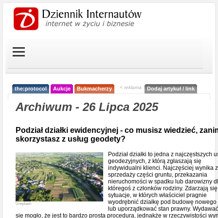
< reklama
the:protocol
Aukcje
Bukmacherzy
Dodaj artykuł / link
Archiwum - 26 Lipca 2025
Podział działki ewidencyjnej - co musisz wiedzieć, zani
skorzystasz z usług geodety?
Podział działki to jedna z najczęstszych u
geodezyjnych, z którą zgłaszają się
indywidualni klienci. Najczęściej wynika z
sprzedaży części gruntu, przekazania
nieruchomości w spadku lub darowizny d
któregoś z członków rodziny. Zdarzają się
sytuacje, w których właściciel pragnie
wyodrębnić działkę pod budowę nowego
Unsplash
lub uporządkować stan prawny. Wydawać
się mogło, że jest to bardzo prosta procedura, jednakże w rzeczywistości w