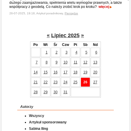
dużego zaangażowania, spełnienia wielu wymogów prawnych, a także
współpracy z geodetą. Co należy zrobić krok po kroku?
więcej
26-07-2025, 19:18, Artykuł poradnikowy,
Pieniądze
«
Lipiec 2025
»
Po
Wt
Śr
Czw
Pt
Sb
Nd
1
2
3
4
5
6
7
8
9
10
11
12
13
14
15
16
17
18
19
20
21
22
23
24
25
26
27
28
29
30
31
Autorzy
Wszyscy
Artykuł sponsorowany
Sabina Iling