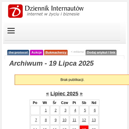
< reklama
the:protocol
Aukcje
Bukmacherzy
Dodaj artykuł / link
Archiwum - 19 Lipca 2025
Brak publikacji.
«
Lipiec 2025
»
Po
Wt
Śr
Czw
Pt
Sb
Nd
1
2
3
4
5
6
7
8
9
10
11
12
13