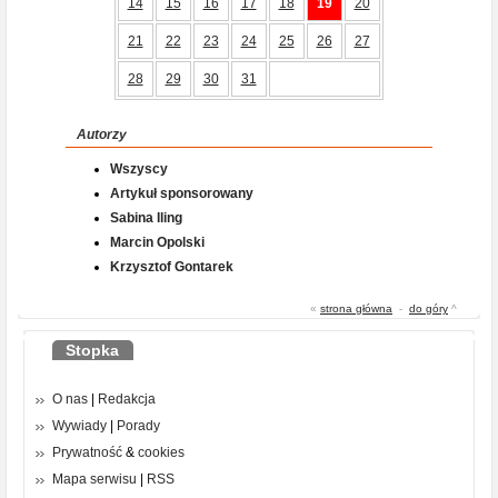
14
15
16
17
18
19
20
21
22
23
24
25
26
27
28
29
30
31
Autorzy
Wszyscy
Artykuł sponsorowany
Sabina Iling
Marcin Opolski
Krzysztof Gontarek
«
strona główna
-
do góry
^
Stopka
O nas
|
Redakcja
Wywiady
|
Porady
Prywatność
&
cookies
Mapa serwisu
|
RSS