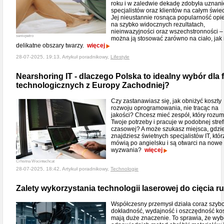
roku i w zaledwie dekadę zdobyła uznani
specjalistów oraz klientów na całym świec
Jej nieustannie rosnąca popularność opie
na szybko widocznych rezultatach,
nieinwazyjności oraz wszechstronności –
senivpetro
można ją stosować zarówno na ciało, jak 
delikatne obszary twarzy.
więcej
28-07-2025, 19:13, Artykuł poradnikowy,
Lifestyle
Nearshoring IT - dlaczego Polska to idealny wybór dla 
technologicznych z Europy Zachodniej?
Czy zastanawiasz się, jak obniżyć koszty
rozwoju oprogramowania, nie tracąc na
jakości? Chcesz mieć zespół, który rozum
Twoje potrzeby i pracuje w podobnej stref
czasowej? A może szukasz miejsca, gdzi
znajdziesz świetnych specjalistów IT, któr
mówią po angielsku i są otwarci na nowe
wyzwania?
więcej
Crhsitna Wocintechcat
28-07-2025, 18:42, Artykuł poradnikowy,
Technologie
Zalety wykorzystania technologii laserowej do cięcia ru
Współczesny przemysł działa coraz szybci
dokładność, wydajność i oszczędność ko
mają duże znaczenie. To sprawia, że wyb