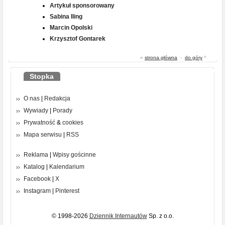
Artykuł sponsorowany
Sabina Iling
Marcin Opolski
Krzysztof Gontarek
«
strona główna
-
do góry
^
Stopka
O nas
|
Redakcja
Wywiady
|
Porady
Prywatność
&
cookies
Mapa serwisu
|
RSS
Reklama
|
Wpisy gościnne
Katalog
|
Kalendarium
Facebook
|
X
Instagram
|
Pinterest
© 1998-2026
Dziennik Internautów
Sp. z o.o.