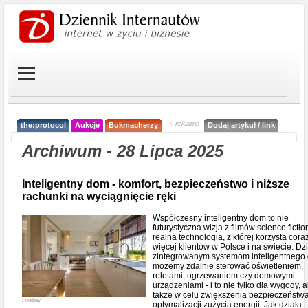
< reklama
the:protocol
Aukcje
Bukmacherzy
Dodaj artykuł / link
Archiwum - 28 Lipca 2025
Inteligentny dom - komfort, bezpieczeństwo i niższe
rachunki na wyciągnięcie ręki
Współczesny inteligentny dom to nie
futurystyczna wizja z filmów science fictio
realna technologia, z której korzysta cora
więcej klientów w Polsce i na świecie. Dzi
zintegrowanym systemom inteligentnego
możemy zdalnie sterować oświetleniem,
roletami, ogrzewaniem czy domowymi
urządzeniami - i to nie tylko dla wygody, a
także w celu zwiększenia bezpieczeństwa
Pixabay
optymalizacji zużycia energii. Jak działa