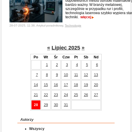
odpowiednich metod obróbki materiałów j
bardzo ważny. W branży metalowej,
szczególnie w przypadku rur i profili,
technologia laserowa szybko wypiera sta
techniki.
więcej
28-07-2025, 11:38, Artykuł poradnikowy,
Technologie
«
Lipiec 2025
»
Po
Wt
Śr
Czw
Pt
Sb
Nd
1
2
3
4
5
6
7
8
9
10
11
12
13
14
15
16
17
18
19
20
21
22
23
24
25
26
27
28
29
30
31
Autorzy
Wszyscy