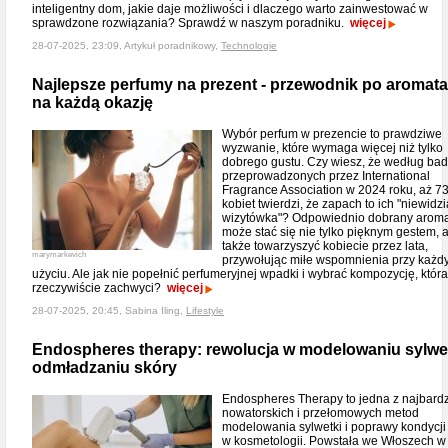
inteligentny dom, jakie daje możliwości i dlaczego warto zainwestować w
sprawdzone rozwiązania? Sprawdź w naszym poradniku.
więcej
28-07-2025, 23:09, Artykuł poradnikowy,
Technologie
Najlepsze perfumy na prezent - przewodnik po aromat
na każdą okazję
Wybór perfum w prezencie to prawdziwe
wyzwanie, które wymaga więcej niż tylko
dobrego gustu. Czy wiesz, że według ba
przeprowadzonych przez International
Fragrance Association w 2024 roku, aż 
kobiet twierdzi, że zapach to ich "niewidz
wizytówka"? Odpowiednio dobrany aroma
może stać się nie tylko pięknym gestem, a
także towarzyszyć kobiecie przez lata,
marymarkevich
przywołując miłe wspomnienia przy każ
użyciu. Ale jak nie popełnić perfumeryjnej wpadki i wybrać kompozycję, która
rzeczywiście zachwyci?
więcej
28-07-2025, 20:45, Sabina Iling,
Lifestyle
Endospheres therapy: rewolucja w modelowaniu sylwet
odmładzaniu skóry
Endospheres Therapy to jedna z najbardz
nowatorskich i przełomowych metod
modelowania sylwetki i poprawy kondycji
w kosmetologii. Powstała we Włoszech w