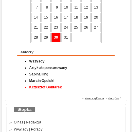
7
8
9
10
11
12
13
14
15
16
17
18
19
20
21
22
23
24
25
26
27
28
29
30
31
Autorzy
Wszyscy
Artykuł sponsorowany
Sabina Iling
Marcin Opolski
Krzysztof Gontarek
«
strona główna
-
do góry
^
Stopka
O nas
|
Redakcja
Wywiady
|
Porady