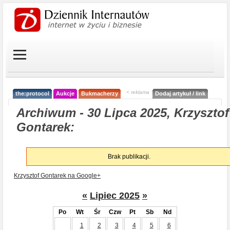
< reklama
the:protocol
Aukcje
Bukmacherzy
Dodaj artykuł / link
Archiwum - 30 Lipca 2025, Krzysztof
Gontarek:
Brak publikacji.
Krzysztof Gontarek na Google+
«
Lipiec 2025
»
Po
Wt
Śr
Czw
Pt
Sb
Nd
1
2
3
4
5
6