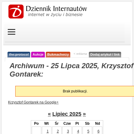
< reklama
the:protocol
Aukcje
Bukmacherzy
Dodaj artykuł / link
Archiwum - 25 Lipca 2025, Krzysztof
Gontarek:
Brak publikacji.
Krzysztof Gontarek na Google+
«
Lipiec 2025
»
Po
Wt
Śr
Czw
Pt
Sb
Nd
1
2
3
4
5
6