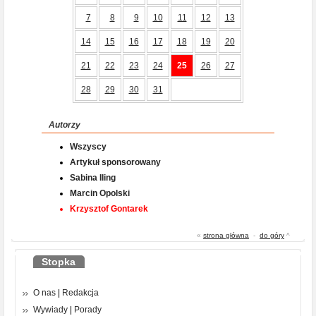
7
8
9
10
11
12
13
14
15
16
17
18
19
20
21
22
23
24
25
26
27
28
29
30
31
Autorzy
Wszyscy
Artykuł sponsorowany
Sabina Iling
Marcin Opolski
Krzysztof Gontarek
«
strona główna
-
do góry
^
Stopka
O nas
|
Redakcja
Wywiady
|
Porady