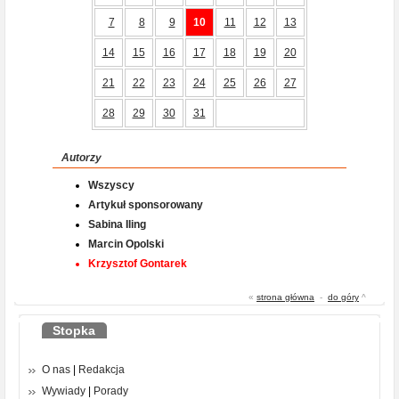
7
8
9
10
11
12
13
14
15
16
17
18
19
20
21
22
23
24
25
26
27
28
29
30
31
Autorzy
Wszyscy
Artykuł sponsorowany
Sabina Iling
Marcin Opolski
Krzysztof Gontarek
«
strona główna
-
do góry
^
Stopka
O nas
|
Redakcja
Wywiady
|
Porady