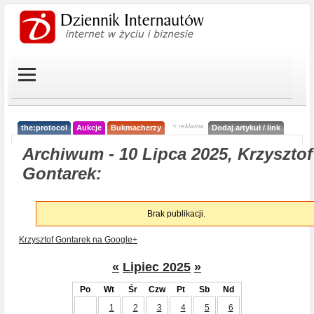
< reklama
the:protocol
Aukcje
Bukmacherzy
Dodaj artykuł / link
Archiwum - 10 Lipca 2025, Krzysztof
Gontarek:
Brak publikacji.
Krzysztof Gontarek na Google+
«
Lipiec 2025
»
Po
Wt
Śr
Czw
Pt
Sb
Nd
1
2
3
4
5
6