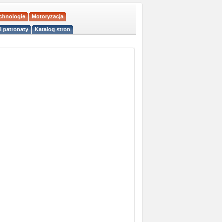
echnologie
Motoryzacja
i patronaty
Katalog stron