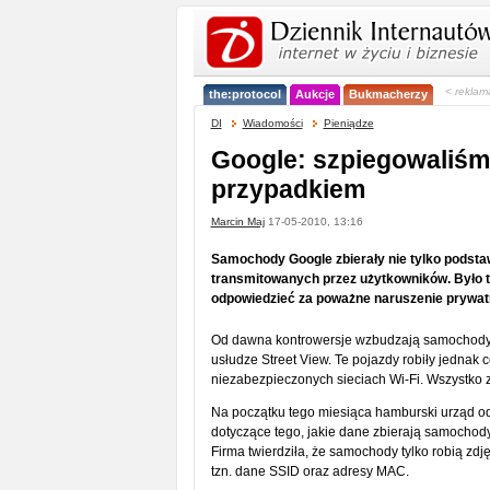
< reklam
the:protocol
Aukcje
Bukmacherzy
DI
Wiadomości
Pieniądze
Google: szpiegowaliśm
przypadkiem
Marcin Maj
17-05-2010, 13:16
Samochody Google zbierały nie tylko podstaw
transmitowanych przez użytkowników. Było t
odpowiedzieć za poważne naruszenie prywat
Od dawna kontrowersje wzbudzają samochody Go
usłudze Street View. Te pojazdy robiły jednak co
niezabezpieczonych sieciach Wi-Fi. Wszystko z
Na początku tego miesiąca hamburski urząd o
dotyczące tego, jakie dane zbierają samochod
Firma twierdziła, że samochody tylko robią zdj
tzn. dane SSID oraz adresy MAC.