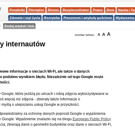
Poradniki
Pieniądze
Biznes
Bezpieczeństwo
Prawo
Dom
Nauka i T
Zdrowie i styl życia
Rozrywka
Pressroom i artykuły gościnne
Wydarzenia 
a
Dodaj artykuł / link
A
A
A
rozmiar tekstu:
y internautów
owe informacje o sieciach Wi-Fi, ale także o danych
o podobno wynikiem błędu. Niezależnie od tego Google może
ności.
ogle, które jeżdżą po ulicach i robią zdjęcia wykorzystywane w
ś więcej niż zdjęcia - zbierały także informacje o
 myślą o ulepszaniu usług Google w przyszłości.
dpowiedzialny za ochronę danych poprosił Google o wyjaśnienia
y Google. Wyjaśnienie znalazło się na blogu
European Public Policy
.
ęcia, zbierają dane o geometrii budynków oraz dane o sieciach Wi-Fi,