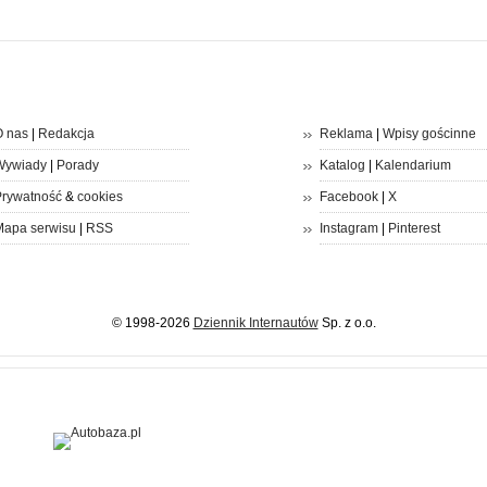
 nas
|
Redakcja
Reklama
|
Wpisy gościnne
Wywiady
|
Porady
Katalog
|
Kalendarium
rywatność
&
cookies
Facebook
|
X
apa serwisu
|
RSS
Instagram
|
Pinterest
© 1998-2026
Dziennik Internautów
Sp. z o.o.