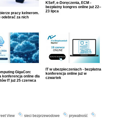
KSeF, e-Doręczenia, ECM -
bezpłatny kongres online już 22–
23 lipca
dbierze pracy kelnerom.
 odebrać za nich
IT w ubezpieczeniach - bezpłatna
mputing GigaCon:
konferencja online już w
 konferencja online dla
czwartek
tów IT już 25 czerwca
reet View
sieci bezprzewodowe
prywatność