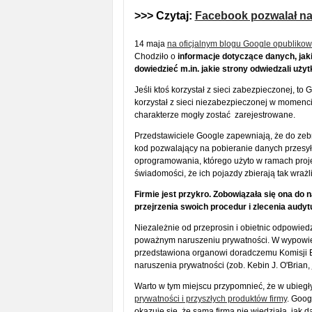
>>> Czytaj:
Facebook pozwalał na
14 maja
na oficjalnym blogu Google opublikow
Chodziło o
informacje dotyczące danych, jaki
dowiedzieć m.in. jakie strony odwiedzali uży
Jeśli ktoś korzystał z sieci zabezpieczonej, to
korzystał z sieci niezabezpieczonej w momenc
charakterze mogły zostać zarejestrowane.
Przedstawiciele Google zapewniają, że do zebr
kod pozwalający na pobieranie danych przesyłan
oprogramowania, którego użyto w ramach proje
świadomości, że ich pojazdy zbierają tak wraż
Firmie jest przykro. Zobowiązała się ona d
przejrzenia swoich procedur i zlecenia audytu
Niezależnie od przeprosin i obietnic odpowie
poważnym naruszeniu prywatności. W wypowi
przedstawiona organowi doradczemu Komisji Eu
naruszenia prywatności (zob. Kebin J. O'Brian,
Warto w tym miejscu przypomnieć, że w ubieg
prywatności i przyszłych produktów firmy
. Goog
okazuje się, że sama firma nie wiedziała, jak 