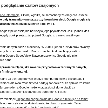
 podglądanie czatów znajomych
ano informację
, z której wynika, że samochody zbierały coś jeszcze.
e były transmitowane przez użytkowników sieci. Google mogła się
tkownicy niezabezpieczonych sieci Wi-Fi.
 Google z pewnością nie naruszyła jego prywatności. Jeśli jednak ktoś
ie, gdy obok przejeżdżał pojazd Google, to dane o wrażliwym
ania danych doszło niechcący. W 2006 r. jeden z inżynierów stworzył
ych przez sieć Wi-Fi. Rok później ten kod niechcący trafił do
ktu Google Street View. Nawet pracownicy Google nie mieli
liwe dane.
o naprawienia błędu, skasowania przypadkowo zebranych danych,
 firmie zewnętrznej.
dzialne za ochronę danych władze Hamburga mówią o skandalu i
edziach dla
New York Timesa
padają zapowiedzi, że sprawa zostanie
ropejskiej, a Google może w przyszłości słono płacić za
Google Data Admission Angers European Officials
).
łym miesiącu
10 państw zaapelowało do Google o refleksję na temat
le ograniczyła się do stwierdzenia, że dba o prywatność. Teraz
dalece może wchodzić w życie "zwykłych ludzi".