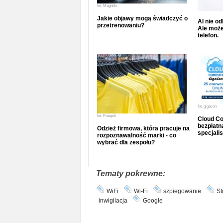
fot.
Magnific
Jakie objawy mogą świadczyć o
AI nie o
przetrenowaniu?
Ale może
telefon.
fot.
gigacon
fot.
Freepik
Cloud Co
bezpłatna
Odzież firmowa, która pracuje na
specjalis
rozpoznawalność marki - co
wybrać dla zespołu?
Tematy pokrewne:
WiFi
Wi-Fi
szpiegowanie
St
inwigilacja
Google