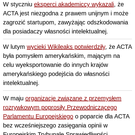
W styczniu
eksperci akademiccy wykazali
, że
ACTA jest niezgodna z prawem unijnym i może
zagrozić startupom, zawyżając odszkodowania
dla posiadaczy własności intelektualnej.
W lutym
wycieki Wikileaks potwierdziły
, że ACTA
była pomysłem amerykańskim, mającym na
celu wyeksportowanie do innych krajów
amerykańskiego podejścia do własności
intelektualnej.
W maju
organizacje związane z przemysłem
rozrywkowym poprosiły Przewodniczącego
Parlamentu Europejskiego
o poparcie dla ACTA
bez wcześniejszego zasięgania opinii w
Europejskim Trybunale Sprawiedliwości.