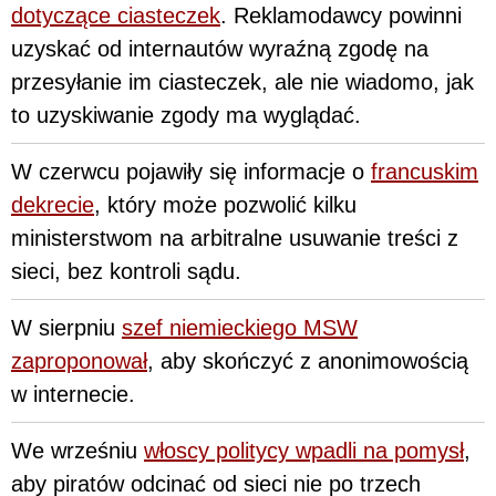
dotyczące ciasteczek
.
Reklamodawcy powinni
uzyskać od internautów wyraźną zgodę na
przesyłanie im ciasteczek, ale nie wiadomo, jak
to uzyskiwanie zgody ma wyglądać.
W czerwcu pojawiły się informacje o
francuskim
dekrecie
, który może pozwolić kilku
ministerstwom na arbitralne usuwanie treści z
sieci, bez kontroli sądu.
W sierpniu
szef niemieckiego MSW
zaproponował
, aby skończyć z anonimowością
w internecie.
We wrześniu
włoscy politycy wpadli na pomysł
,
aby piratów odcinać od sieci nie po trzech