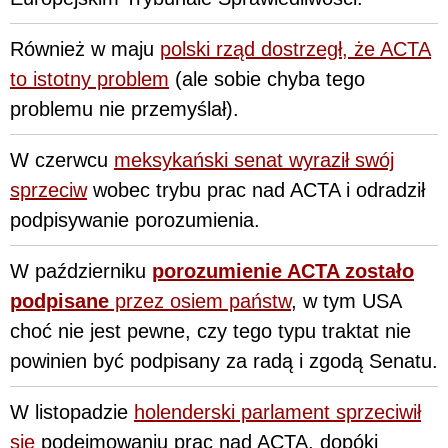
Również w maju
polski rząd dostrzegł, że ACTA
to istotny problem
(ale sobie chyba tego
problemu nie przemyślał).
W czerwcu
meksykański senat wyraził swój
sprzeciw
wobec trybu prac nad ACTA i odradził
podpisywanie porozumienia.
W październiku
porozumienie ACTA zostało
podpisane
przez osiem państw
, w tym USA
choć nie jest pewne, czy tego typu traktat nie
powinien być podpisany za radą i zgodą Senatu.
W listopadzie
holenderski parlament sprzeciwił
się
podejmowaniu prac nad ACTA, dopóki