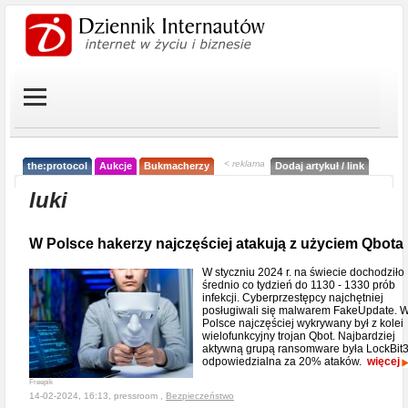
< reklama
the:protocol
Aukcje
Bukmacherzy
Dodaj artykuł / link
luki
W Polsce hakerzy najczęściej atakują z użyciem Qbota
W styczniu 2024 r. na świecie dochodziło
średnio co tydzień do 1130 - 1330 prób
infekcji. Cyberprzestępcy najchętniej
posługiwali się malwarem FakeUpdate. 
Polsce najczęściej wykrywany był z kolei
wielofunkcyjny trojan Qbot. Najbardziej
aktywną grupą ransomware była LockBit3
odpowiedzialna za 20% ataków.
więcej
Freepik
14-02-2024, 16:13, pressroom ,
Bezpieczeństwo