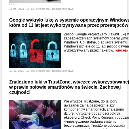
ink drop
11-05-2021, 18:14, pressroom ,
Bezpieczeństwo
Google wykryło lukę w systemie operacyjnym Windows
która od 11 lat jest wykorzystywana przez przestępców
Zespół Google Project Zero ujawnił lukę 
zabezpieczeniach systemów operacyjnyc
Windows. Co istotne, błąd jądra systemu
Windows istnieje od 11 lat i jest od dawna
wykorzystywany przez hakerów.
więcej
10-11-2020, 19:48, pressroom ,
Bezpieczeństwo
Znaleziono luki w TrustZone, wtyczce wykorzystywanej
w prawie połowie smartfonów na świecie. Zachowaj
czujność!
We wtyczce TrustZone, do tej pory
uważanej za najbezpieczniejszy
komponent w smartfonach, znaleziono
dziurę. Krytyczne podatności odkryli
eksperci z Check Point Research podcza
4-miesięcznego badania systemu
bezpieczeństwa. TrustZone odpowiada