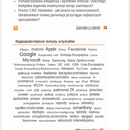
Ponadczasowa elegancja i sportowe emocje. Dlaczego
brytyjska legenda motoryzacji wciąż zachwyca?
Frezer CNC Holandia - jak praca na nowoczesnych
obrabiarkach nowej generacji przyciąga najlepszych
specjalistów?
Zapytaj o ofertę
Najpopularniejsze tematy artykułów
Apple
Facebook
Android
Allegro
Chiny
Firefox
Google
Komisja Europejska
Kaspersky Lab
Linux
Microsoft
Samsung
Stany Zjednoczone
Nokia
UE
USA
Unia Europejska
Telekomunikacja Polska
Twitter
UKE
Windows
Urząd Komunikacji Elektronicznej
YouTube
aplikacje
bezpieczeństwo
badania
aplikacje mobilne
biznes
cyberbezpieczeństwo
e-
cenzura
dane osobowe
commerce
iPhone
e-handel
edukacja
finanse
gry
iPad
kf12m
konkursy
inwestycje
komunikat firmy
konferencje
patronat DI
piractwo
p2p
muzyka
nols
patenty
phishing
prawa
podatki
policja
polityka
podcasty
politycy
praca
autorskie
prawo
prywatność
przedsiębiorcy
przegląd prasy
serwisy
raporty
przeglądarki
przejęcia
reklama
smartfony
społecznościowe
sklepy internetowe
spam
startupy
tablety
telefony
sprzedaż
sztuczna inteligencja
wygasl
urządzenia przenośne
wideo
komórkowe
wyniki
własność intelektualna
finansowe
wyszukiwarki