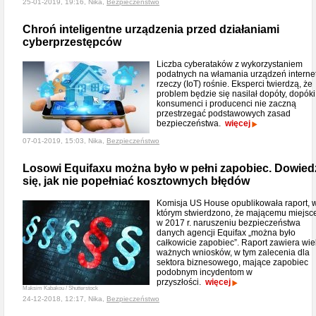
25-01-2019, 19:16, Nika,
Bezpieczeństwo
Chroń inteligentne urządzenia przed działaniami
cyberprzestępców
Liczba cyberataków z wykorzystaniem
podatnych na włamania urządzeń interne
rzeczy (IoT) rośnie. Eksperci twierdzą, że
problem będzie się nasilał dopóty, dopóki
konsumenci i producenci nie zaczną
przestrzegać podstawowych zasad
bezpieczeństwa.
więcej
07-01-2019, 15:03, Nika,
Bezpieczeństwo
Losowi Equifaxu można było w pełni zapobiec. Dowied
się, jak nie popełniać kosztownych błędów
Komisja US House opublikowała raport, 
którym stwierdzono, że mającemu miejsc
w 2017 r. naruszeniu bezpieczeństwa
danych agencji Equifax „można było
całkowicie zapobiec”. Raport zawiera wie
ważnych wniosków, w tym zalecenia dla
sektora biznesowego, mające zapobiec
podobnym incydentom w
przyszłości.
więcej
Maksim Kabakou / Shutterstock
24-12-2018, 12:17, Nika,
Bezpieczeństwo