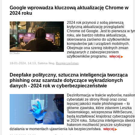
Google wprowadza kluczową aktualizację Chrome w
2024 roku
2024 rok przynosi z sobą pierwszą
krytyczną aktualizację przeglądarki
Chrome od Google. Jest to pierwsza w ty
roku, ale bardzo istotna aktualizacja,
skierowana zarówno do użytkowników
komputerów jak i urządzeń mobilnych.
Obejmuje ona szereg istotnych zmian
związanych z zabezpieczeniem
DCStudio
użytkowników programu.
więcej
18-01-2024, 14:13, Sabina Iling,
Bezpieczeństwo
Deepfake polityczny, sztuczna inteligencja tworząca
phishing oraz szantaże dotyczące wykradzionych
danych - 2024 rok w cyberbezpieczeństwie
Dezinformacja w trakcie wyborów, nasilo
cyberataki ze strony Rosji oraz coraz
lepszej jakości maile phishingowe – to
główne zjawiska, które zdaniem Leszka
Tasiemskiego, wiceprezesa WithSecure,
będą kształtować krajobraz cyberzagroż
w 2024 roku. Sztuczna inteligencja stwor
hakerom możliwość jeszcze szybszego
działania w momentach ujawnienia luk bezpieczeństwa.
więcej