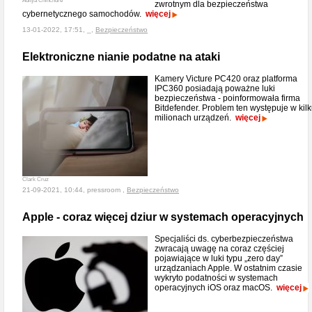
Aditya Chinchure
zwrotnym dla bezpieczeństwa
cybernetycznego samochodów.
więcej
13-01-2022, 17:51, _,
Bezpieczeństwo
Elektroniczne nianie podatne na ataki
Kamery Victure PC420 oraz platforma
IPC360 posiadają poważne luki
bezpieczeństwa - poinformowała firma
Bitdefender. Problem ten występuje w kil
milionach urządzeń.
więcej
Clark Cruz
21-09-2021, 10:44, pressroom ,
Bezpieczeństwo
Apple - coraz więcej dziur w systemach operacyjnych
Specjaliści ds. cyberbezpieczeństwa
zwracają uwagę na coraz częściej
pojawiające w luki typu „zero day”
urządzaniach Apple. W ostatnim czasie
wykryto podatności w systemach
operacyjnych iOS oraz macOS.
więcej