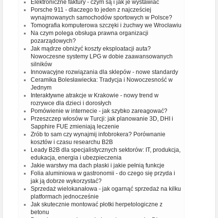
Elektroniczne faktury - czym są i jak je wystawiać
Porsche 911 - dlaczego to jeden z najcześciej
wynajmowanych samochodów sportowych w Polsce?
Tomografia komputerowa szczęki i żuchwy we Wrocławiu
Na czym polega obsługa prawna organizacji
pozarządowych?
Jak mądrze obniżyć koszty eksploatacji auta?
Nowoczesne systemy LPG w dobie zaawansowanych
silników
Innowacyjne rozwiązania dla sklepów - nowe standardy
Ceramika Bolesławiecka: Tradycja i Nowoczesność w
Jednym
Interaktywne atrakcje w Krakowie - nowy trend w
rozrywce dla dzieci i dorosłych
Pomówienie w internecie - jak szybko zareagować?
Przeszczep włosów w Turcji: jak planowanie 3D, DHI i
Sapphire FUE zmieniają leczenie
Zrób to sam czy wynajmij infobrokera? Porównanie
kosztów i czasu researchu B2B
Leady B2B dla specjalistycznych sektorów: IT, produkcja,
edukacja, energia i ubezpieczenia
Jakie warstwy ma dach płaski i jakie pełnią funkcje
Folia aluminiowa w gastronomii - do czego się przyda i
jak ją dobrze wykorzystać?
Sprzedaż wielokanałowa - jak ogarnąć sprzedaż na kilku
platformach jednocześnie
Jak skutecznie montować płotki herpetologiczne z
betonu