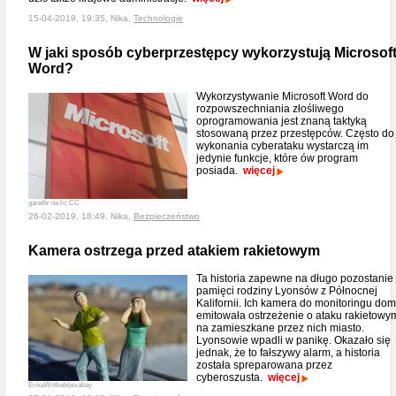
15-04-2019, 19:35, Nika,
Technologie
W jaki sposób cyberprzestępcy wykorzystują Microsof
Word?
Wykorzystywanie Microsoft Word do
rozpowszechniania złośliwego
oprogramowania jest znaną taktyką
stosowaną przez przestępców. Często do
wykonania cyberataku wystarczą im
jedynie funkcje, które ów program
posiada.
więcej
garethr na lic CC
26-02-2019, 18:49, Nika,
Bezpieczeństwo
Kamera ostrzega przed atakiem rakietowym
Ta historia zapewne na długo pozostanie
pamięci rodziny Lyonsów z Północnej
Kalifornii. Ich kamera do monitoringu do
emitowała ostrzeżenie o ataku rakietowy
na zamieszkane przez nich miasto.
Lyonsowie wpadli w panikę. Okazało się
jednak, że to fałszywy alarm, a historia
została spreparowana przez
cyberoszusta.
więcej
ErikaWittlieb/pixabay