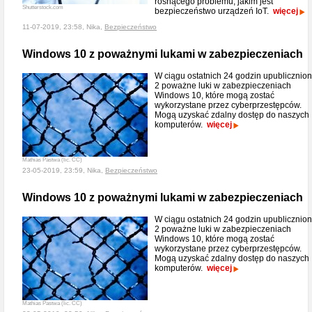
rosnącego problemu, jakim jest
Shutterstock.com
bezpieczeństwo urządzeń IoT.
więcej
11-07-2019, 23:58, Nika,
Bezpieczeństwo
Windows 10 z poważnymi lukami w zabezpieczeniach
W ciągu ostatnich 24 godzin upublicznio
2 poważne luki w zabezpieczeniach
Windows 10, które mogą zostać
wykorzystane przez cyberprzestępców.
Mogą uzyskać zdalny dostęp do naszych
komputerów.
więcej
Mathias Pastwa (lic. CC)
23-05-2019, 23:59, Nika,
Bezpieczeństwo
Windows 10 z poważnymi lukami w zabezpieczeniach
W ciągu ostatnich 24 godzin upublicznio
2 poważne luki w zabezpieczeniach
Windows 10, które mogą zostać
wykorzystane przez cyberprzestępców.
Mogą uzyskać zdalny dostęp do naszych
komputerów.
więcej
Mathias Pastwa (lic. CC)