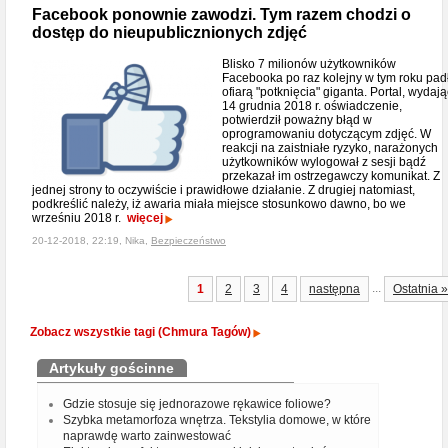
Facebook ponownie zawodzi. Tym razem chodzi o
dostęp do nieupublicznionych zdjęć
Blisko 7 milionów użytkowników
Facebooka po raz kolejny w tym roku pad
ofiarą "potknięcia" giganta. Portal, wydają
14 grudnia 2018 r. oświadczenie,
potwierdził poważny błąd w
oprogramowaniu dotyczącym zdjęć. W
reakcji na zaistniałe ryzyko, narażonych
użytkowników wylogował z sesji bądź
przekazał im ostrzegawczy komunikat. Z
jednej strony to oczywiście i prawidłowe działanie. Z drugiej natomiast,
podkreślić należy, iż awaria miała miejsce stosunkowo dawno, bo we
wrześniu 2018 r.
więcej
20-12-2018, 22:19, Nika,
Bezpieczeństwo
...
1
2
3
4
następna
Ostatnia »
Zobacz wszystkie tagi (Chmura Tagów)
Artykuły gościnne
Gdzie stosuje się jednorazowe rękawice foliowe?
Szybka metamorfoza wnętrza. Tekstylia domowe, w które
naprawdę warto zainwestować