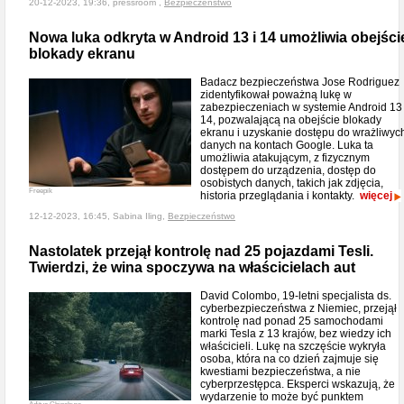
20-12-2023, 19:36, pressroom ,
Bezpieczeństwo
Nowa luka odkryta w Android 13 i 14 umożliwia obejści
blokady ekranu
Badacz bezpieczeństwa Jose Rodriguez
zidentyfikował poważną lukę w
zabezpieczeniach w systemie Android 13 
14, pozwalającą na obejście blokady
ekranu i uzyskanie dostępu do wrażliwyc
danych na kontach Google. Luka ta
umożliwia atakującym, z fizycznym
dostępem do urządzenia, dostęp do
osobistych danych, takich jak zdjęcia,
Freepik
historia przeglądania i kontakty.
więcej
12-12-2023, 16:45, Sabina Iling,
Bezpieczeństwo
Nastolatek przejął kontrolę nad 25 pojazdami Tesli.
Twierdzi, że wina spoczywa na właścicielach aut
David Colombo, 19-letni specjalista ds.
cyberbezpieczeństwa z Niemiec, przejął
kontrolę nad ponad 25 samochodami
marki Tesla z 13 krajów, bez wiedzy ich
właścicieli. Lukę na szczęście wykryła
osoba, która na co dzień zajmuje się
kwestiami bezpieczeństwa, a nie
cyberprzestępca. Eksperci wskazują, że
wydarzenie to może być punktem