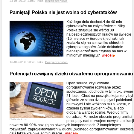
23-05-2019, 23:59, Nika,
Bezpieczeństwo
Pamiętaj! Polska nie jest wolna od cyberataków
Każdego dnia dochodzi do 40 mln
cyberataków na całym świecie. Niby
Polska znajduje się wśród 30
najbezpieczniejszych krajów na świecie
(15 miejsce w Europie), jednak i tak
znalazła się na celowniku chińskich
cyberprzestępców. Jakie dokładnie
niebezpieczeństwa czyhały na nas w
minionym miesiącu?
więcej
16-04-2019, 20:43, Nika,
Bezpieczeństwo
Potencjał rozwijany dzięki otwartemu oprogramowaniu
Open source, czyli otwarte
oprogramowanie rozwijane przez
społeczności, obchodzi w tym roku swoje
21-lecie. Choć na początku kojarzony był
głównie ze słabo działającymi pakietami
biurowymi i nie wróżono mu sukcesu, z
czasem zyskał zwolenników, a jego
globalna wartość rośnie. Według firmy
doradczej Forrester obecnie programiści
Shutterstock.com
pracujący nad rozwojem nowych aplikacji
nawet w 80-90% bazują na otwartych komponentach. Z kompletnych
rozwiązań, zaprojektowanych w duchu „wolnego oprogramowania”, korzysta
dziś także krajowe administracje.
więcej