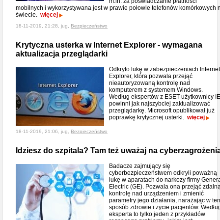
m.in. za poświadczanie płatności
mobilnych i wykorzystywana jest w prawie połowie telefonów komórkowych 
świecie.
więcej
18-11-2019, 21:28, jug,
Bezpieczeństwo
Krytyczna usterka w Internet Explorer - wymagana
aktualizacja przeglądarki
Odkryto lukę w zabezpieczeniach Internet
Explorer, która pozwala przejąć
nieautoryzowaną kontrolę nad
komputerem z systemem Windows.
Według ekspertów z ESET użytkownicy I
powinni jak najszybciej zaktualizować
przeglądarkę. Microsoft opublikował już
poprawkę krytycznej usterki.
więcej
18-11-2019, 21:06, jug,
Bezpieczeństwo
Idziesz do szpitala? Tam też uważaj na cyberzagrożeni
Badacze zajmujący się
cyberbezpieczeństwem odkryli poważną
lukę w aparatach do narkozy firmy Gener
Electric (GE). Pozwala ona przejąć zdaln
kontrolę nad urządzeniem i zmienić
parametry jego działania, narażając w te
sposób zdrowie i życie pacjentów. Wedłu
eksperta to tylko jeden z przykładów