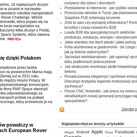
rozrywce dla dzieci i dorosłych
eśniu, 16 najlepszych drużyn
Pomówienie w internecie - jak szybko zar
nie w szranki w niezwykle
Przeszczep włosów w Turcji: jak planowanie
 zawodach robotów marsjańskich
 Rover Challenge. Wśród
Sapphire FUE zmieniają leczenie
zesnastki, która pojawi się na
Zrób to sam czy wynajmij infobrokera? Por
m torze marsjańskim na
kosztów i czasu researchu B2B
baczymy kilka drużyn z Polski,
Leady B2B dla specjalistycznych sektorów: I
Space Systems, która otwiera
produkcja, edukacja, energia i ubezpieczen
stów.
więcej
Jakie warstwy ma dach płaski i jakie pełnią 
Folia aluminiowa w gastronomii - do czego s
jak ją dobrze wykorzystać?
Sprzedaż wielokanałowa - jak ogarnąć spr
mię dzięki Polakom
kilku platformach jednocześnie
Jak skutecznie montować płotki herpetologi
omadzone przez łazika
betonu
ce na powierzchni Marsa mają
 Ziemię już w 2031 roku.
Ponadczasowa elegancja i sportowe emocj
to między innymi Polacy. W
Dlaczego brytyjska legenda motoryzacji wc
ędzynarodowego konsorcjum,
zachwyca?
ie firmy PIAP Space stworzyli
Frezer CNC Holandia - jak praca na nowoc
azika odpowiedzialnego za
obrabiarkach nowej generacji przyciąga na
transport próbek na pokład
specjalistów?
icznego, który przewiezie je na
Zapytaj o
Najpopularniejsze tematy artykułów
tów powalczy w
ach European Rover
Apple
Facebook
Android
Allegro
Chiny