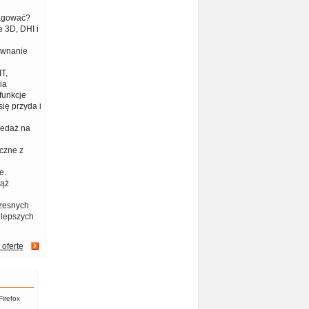
eagować?
 3D, DHI i
ównanie
T,
ia
funkcje
ię przyda i
zedaż na
czne z
e.
iąż
zesnych
jlepszych
 ofertę
Firefox