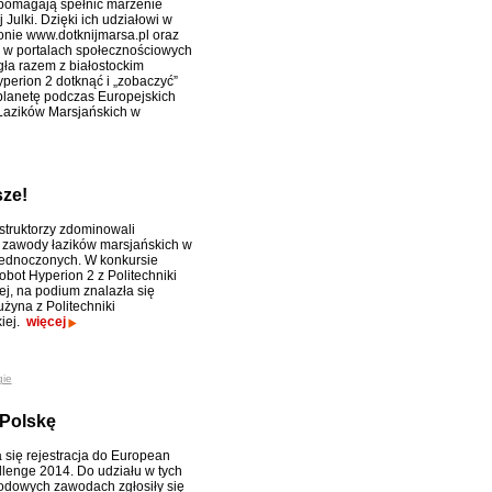
 pomagają spełnić marzenie
Julki. Dzięki ich udziałowi w
ronie www.dotknijmarsa.pl oraz
 w portalach społecznościowych
ła razem z białostockim
yperion 2 dotknąć i „zobaczyć”
lanetę podczas Europejskich
azików Marsjańskich w
sze!
struktorzy zdominowali
 zawody łazików marsjańskich w
ednoczonych. W konkursie
obot Hyperion 2 z Politechniki
ej, na podium znalazła się
żyna z Politechniki
iej.
więcej
gie
 Polskę
 się rejestracja do European
lenge 2014. Do udziału w tych
dowych zawodach zgłosiły się