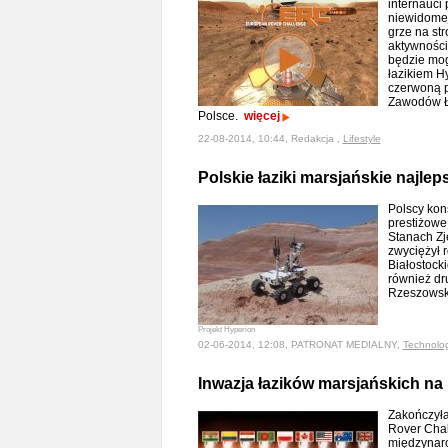
internauci
niewidomej 
grze na st
aktywności
będzie mog
łazikiem H
czerwoną p
Zawodów Ł
Polsce.
więcej
22-08-2014, 10:44, Redakcja ,
Lifestyle
Polskie łaziki marsjańskie najlep
Polscy kon
prestiżowe
Stanach Zj
zwyciężył r
Białostocki
również dru
Rzeszowsk
Projekt Hyperion
02-06-2014, 12:08, PATRONAT MEDIALNY,
Technolo
Inwazja łazików marsjańskich na
Zakończyła
Rover Chal
międzynaro