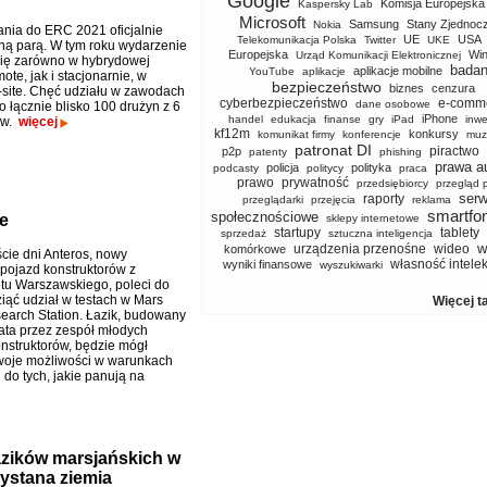
Google
Komisja Europejska
Kaspersky Lab
Microsoft
Samsung
Stany Zjednoc
Nokia
nia do ERC 2021 oficjalnie
UE
USA
Telekomunikacja Polska
Twitter
UKE
łną parą. W tym roku wydarzenie
Europejska
Wi
Urząd Komunikacji Elektronicznej
ię zarówno w hybrydowej
badan
aplikacje mobilne
YouTube
aplikacje
ote, jak i stacjonarnie, w
bezpieczeństwo
biznes
cenzura
-site. Chęć udziału w zawodach
cyberbezpieczeństwo
e-comm
dane osobowe
o łącznie blisko 100 drużyn z 6
iPhone
handel
edukacja
finanse
gry
iPad
inwe
ów.
więcej
kf12m
konkursy
komunikat firmy
konferencje
muz
patronat DI
piractwo
p2p
patenty
phishing
prawa a
policja
polityka
podcasty
politycy
praca
prawo
prywatność
przedsiębiorcy
przegląd 
serw
raporty
przeglądarki
przejęcia
reklama
smartfo
społecznościowe
e
sklepy internetowe
startupy
tablety
sprzedaż
sztuczna inteligencja
w
urządzenia przenośne
wideo
komórkowe
ście dni Anteros, nowy
własność intele
wyniki finansowe
wyszukiwarki
pojazd konstruktorów z
tu Warszawskiego, poleci do
iąć udział w testach w Mars
Więcej t
earch Station. Łazik, budowany
lata przez zespół młodych
onstruktorów, będzie mógł
woje możliwości w warunkach
do tych, jakie panują na
zików marsjańskich w
zystana ziemia