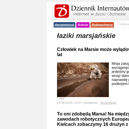
< reklam
the:protocol
Aukcje
Bukmacherzy
łaziki marsjańskie
Człowiek na Marsie może wylądow
lat
Misja zało
wyciągnięc
jesteśmy g
wciąż stan
naprawdę 
podbojem
Freepik
23-09-2024, 14:07, pressroom ,
Technologie
To oni zdobędą Marsa! Na międ
zawodach robotycznych Europea
Kielcach zobaczymy 16 drużyn z 