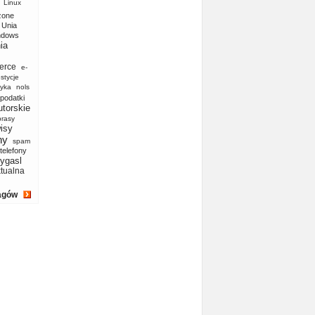
Linux
zone
Unia
ndows
ia
erce
e-
stycje
yka
nols
podatki
utorskie
prasy
isy
ny
spam
telefony
ygasl
ktualna
agów