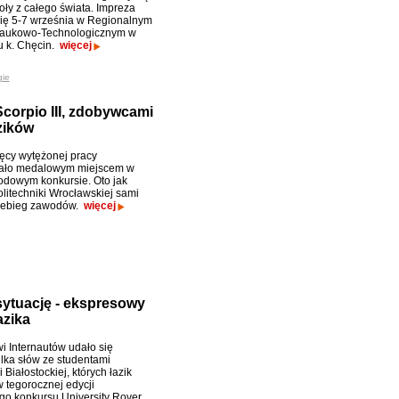
oły z całego świata. Impreza
ię 5-7 września w Regionalnym
aukowo-Technologicznym w
 k. Chęcin.
więcej
gie
corpio III, zdobywcami
zików
ięcy wytężonej pracy
ło medalowym miejscem w
dowym konkursie. Oto jak
olitechniki Wrocławskiej sami
rzebieg zawodów.
więcej
sytuację - ekspresowy
azika
i Internautów udało się
ilka słów ze studentami
i Białostockiej, których łazik
w tegorocznej edycji
go konkursu University Rover