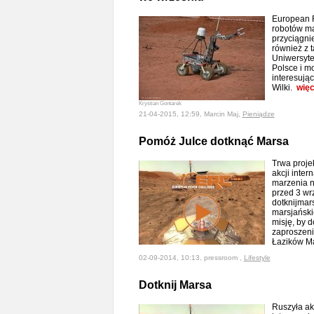
European R
robotów ma
przyciągni
również z 
Uniwersyte
Polsce i m
interesują
Wilki.
więc
Krystian Gontarek
21-04-2015, 12:59, Marcin Maj,
Pieniądze
Pomóż Julce dotknąć Marsa
Trwa proje
akcji inte
marzenia n
przed 3 wr
dotknijmars
marsjański
misję, by 
zaproszeni
Łazików Ma
02-09-2014, 10:13, pressroom ,
Lifestyle
Dotknij Marsa
Ruszyła akc