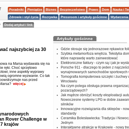
Poradniki
Pieniądze
Biznes
Bezpieczeństwo
Prawo
Dom
Nauka i T
Zdrowie i styl życia
Rozrywka
Pressroom i artykuły gościnne
Wydarzenia 
a
Dodaj artykuł / link
Artykuły gościnne
ać najszybciej za 30
Gdzie stosuje się jednorazowe rękawice fo
Szybka metamorfoza wnętrza. Tekstylia do
które naprawdę warto zainwestować
Elektroniczne faktury - czym są i jak je wys
gowa na Marsa wydawała się na
Porsche 911 - dlaczego to jeden z najcześci
ie ręki. Choć sprzętowo
otowi, inne aspekty wyprawy
wynajmowanych samochodów sportowych 
owią ogromne wyzwanie. Co tak
Tomografia komputerowa szczęki i żuchwy
powstrzymuje nas przed
Wrocławiu
 Marsa?
więcej
Na czym polega obsługa prawna organizacj
pozarządowych?
Jak mądrze obniżyć koszty eksploatacji aut
Nowoczesne systemy LPG w dobie zaawa
silników
Innowacyjne rozwiązania dla sklepów - no
zynarodowych
standardy
Ceramika Bolesławiecka: Tradycja i Nowo
n Rover Challenge w
Jednym
7 krajów
Interaktywne atrakcje w Krakowie - nowy tr