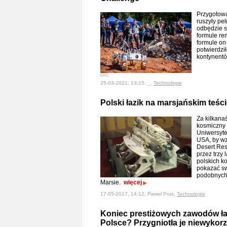
Przygotowa
ruszyły pe
odbędzie s
formule rem
formule on
potwierdził
kontynent
ERC
25-03-2021, 13:15, _,
Technologie
Polski łazik na marsjańskim teści
Za kilkana
kosmiczny 
Uniwersyte
USA, by wz
Desert Res
przez trzy 
polskich k
pokazać s
podobnych 
Marsie.
więcej
17-05-2017, 14:12, Paweł Prus,
Technologie
Koniec prestiżowych zawodów ła
Polsce? Przygniotła je niewykor