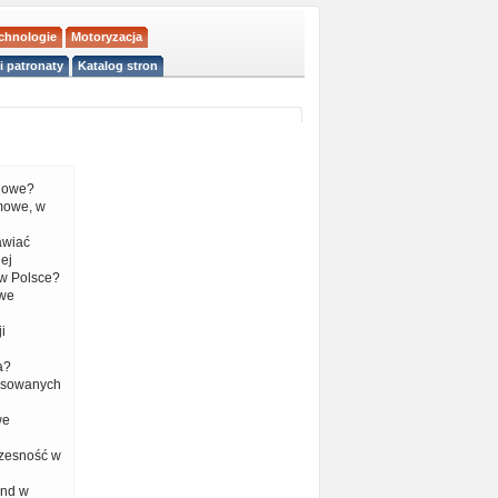
echnologie
Motoryzacja
i patronaty
Katalog stron
liowe?
mowe, w
tawiać
ej
w Polsce?
 we
i
a?
nsowanych
we
czesność w
end w