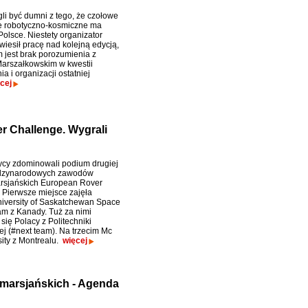
li być dumni z tego, że czołowe
e robotyczno-kosmiczne ma
olsce. Niestety organizator
wiesił pracę nad kolejną edycją,
jest brak porozumienia z
arszałkowskim w kwestii
a i organizacji ostatniej
cej
r Challenge. Wygrali
cy zdominowali podium drugiej
ędzynarodowych zawodów
rsjańskich European Rover
 Pierwsze miejsce zajęła
iversity of Saskatchewan Space
m z Kanady. Tuż za nimi
się Polacy z Politechniki
ej (#next team). Na trzecim Mc
sity z Montrealu.
więcej
marsjańskich - Agenda