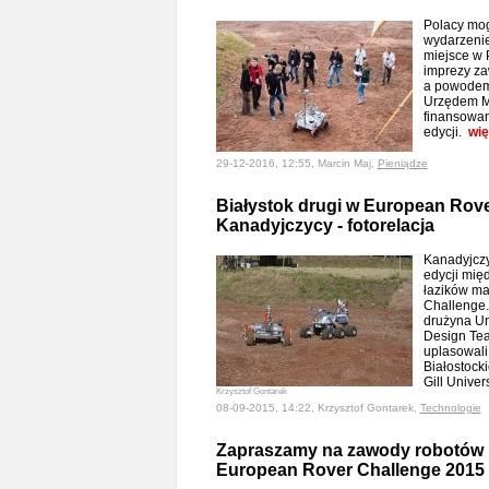
Polacy mog
wydarzeni
miejsce w P
imprezy za
a powodem 
Urzędem M
finansowani
edycji.
wię
29-12-2016, 12:55, Marcin Maj,
Pieniądze
Białystok drugi w European Rove
Kanadyjczycy - fotorelacja
Kanadyjczy
edycji mi
łazików ma
Challenge.
drużyna Un
Design Tea
uplasowali 
Białostocki
Gill Univer
Krzysztof Gontarek
08-09-2015, 14:22, Krzysztof Gontarek,
Technologie
Zapraszamy na zawody robotów 
European Rover Challenge 2015