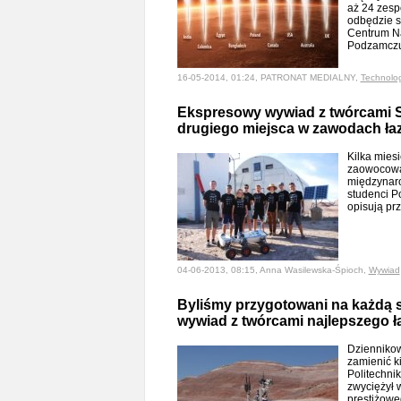
aż 24 zesp
odbędzie s
Centrum N
Podzamczu
16-05-2014, 01:24, PATRONAT MEDIALNY,
Technolo
Ekspresowy wywiad z twórcami S
drugiego miejsca w zawodach ła
Kilka mies
zaowocowa
międzynaro
studenci P
opisują p
04-06-2013, 08:15, Anna Wasilewska-Śpioch,
Wywiad
Byliśmy przygotowani na każdą 
wywiad z twórcami najlepszego ł
Dziennikow
zamienić k
Politechnik
zwyciężył 
prestiżowe