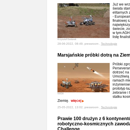
Już we wrz
świata sta
elitarnych
- European
finałowej s
największy
świecie, zo
w tym AGH 
listę finali
Krzysztof Gontarek
28-06-2022, 08:49, pressroom ,
Technologie
Marsjańskie próbki dotrą na Zie
Próbki zgr
Perseveran
dotrzeć na
Umożliwią 
ramach mi
inżynierow
prototyp ł
zebranie i 
NASA
statku kosm
Ziemię.
więcej
25-05-2022, 13:02, pressroom ,
Technologie
Prawie 100 drużyn z 6 kontynen
robotyczno-kosmicznych zawod
Challenge