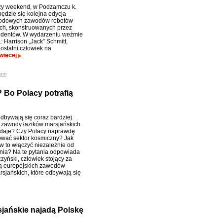
zy weekend, w Podzamczu k.
ędzie się kolejna edycja
odowych zawodów robotów
ch, skonstruowanych przez
udentów. W wydarzeniu weźmie
.: Harrison „Jack” Schmitt,
ostatni człowiek na
więcej
ium
 Bo Polacy potrafią
dbywają się coraz bardziej
 zawody łazików marsjańskich.
 daje? Czy Polacy naprawdę
wać sektor kosmiczny? Jak
w to włączyć niezależnie od
nia? Na te pytania odpowiada
zyński, człowiek stojący za
ą europejskich zawodów
rsjańskich, które odbywają się
jańskie najadą Polskę