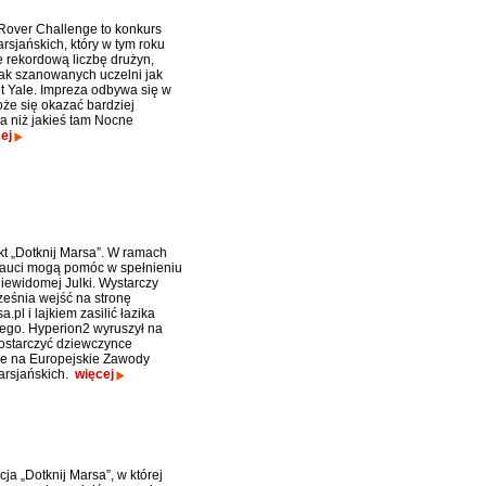
over Challenge to konkurs
rsjańskich, który w tym roku
e rekordową liczbę drużyn,
tak szanowanych uczelni jak
t Yale. Impreza odbywa się w
oże się okazać bardziej
ca niż jakieś tam Nocne
ej
kt „Dotknij Marsa”. W ramach
rnauci mogą pomóc w spełnieniu
iewidomej Julki. Wystarczy
ześnia wejść na stronę
a.pl i lajkiem zasilić łazika
ego. Hyperion2 wyruszył na
dostarczyć dziewczynce
e na Europejskie Zawody
rsjańskich.
więcej
ja „Dotknij Marsa”, w której