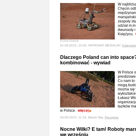
W najbliżs
Chęcin odb
międzynar
marsjański
zespoły st
udział m.in
dwunasty i 
Księżycu.
Krystian Gontarek
01-09-2015, 10:00, PATRONAT MEDIALNY,
Kalendar
Dlaczego Poland can into space?
kombinować - wywiad
W Polsce o
prestiżowe
Co nam to
mogą budo
można się 
wykształce
Łukasz Wic
organizacj
łazików ma
w Polsce.
więcej
04-05-2015, 11:33, Marcin Maj,
Pieniądze
Nocne Wilki? E tam! Roboty mars
we wrześniu